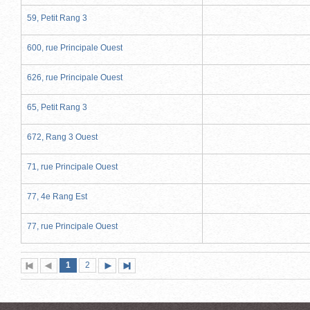
59, Petit Rang 3
600, rue Principale Ouest
626, rue Principale Ouest
65, Petit Rang 3
672, Rang 3 Ouest
71, rue Principale Ouest
77, 4e Rang Est
77, rue Principale Ouest
Page
(page
Page
1
Première
2
Page
Page
Dernière
actuelle)
page
précédente
suivante
page