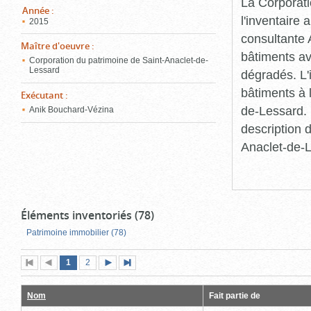
La Corporati
ferm
Année
:
l'inventaire 
2015
consultante 
Maître d'oeuvre
:
bâtiments av
Corporation du patrimoine de Saint-Anaclet-de-
Lessard
dégradés. L'
bâtiments à l
Exécutant
:
de-Lessard. 
Anik Bouchard-Vézina
description 
Anaclet-de-
Éléments inventoriés (78)
Patrimoine immobilier (78)
Page
(page
Page
1
Première
2
Page
Page
Dernière
actuelle)
page
précédente
suivante
page
Nom
Fait partie de