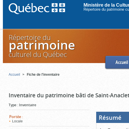
Ministère de la Cult
Répertoire du patrimoine c
Répertoire du
patrimoine
culturel du Québec
Accueil
Accueil
Fiche de l'inventaire
Inventaire du patrimoine bâti de Saint-Anacle
Type
:
Inventaire
Résumé
(Boi
Portée
:
ouve
Locale
cliq
pou