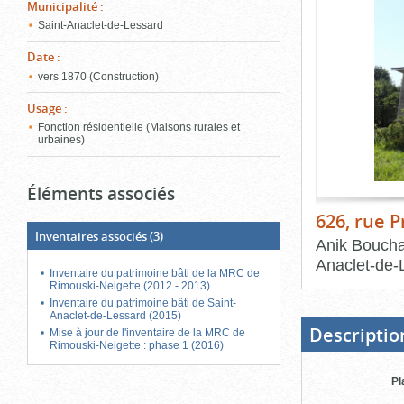
de
Municipalité
:
le
l'onglet
Saint-Anaclet-de-Lessard
«
conten
Images
Date
:
»
vers 1870 (Construction)
Usage
:
Fonction résidentielle (Maisons rurales et
urbaines)
Éléments associés
626, rue 
Inventaires associés
(3)
Anik Boucha
Anaclet-de-
Inventaire du patrimoine bâti de la MRC de
Rimouski-Neigette (2012 - 2013)
Fin
Inventaire du patrimoine bâti de Saint-
du
Anaclet-de-Lessard (2015)
bloc
d'onglets
Descriptio
Mise à jour de l'inventaire de la MRC de
Rimouski-Neigette : phase 1 (2016)
Pl