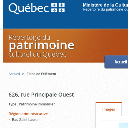
Ministère de la Cult
Répertoire du patrimoine c
Répertoire du
patrimoine
culturel du Québec
Accueil
Accueil
Fiche de l'élément
626, rue Principale Ouest
Type
:
Patrimoine immobilier
Onglet
(cliquer
Images
Région administrative
:
pour
Bas-Saint-Laurent
Contenu
voir