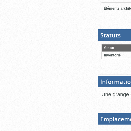
Éléments archit
Statuts
(Boit
ouver
cliqu
pour
Statut
ferme
Inventorié
Informatio
Une grange e
Emplacem