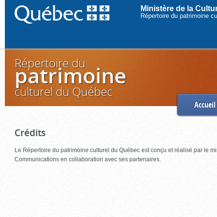
Ministère de la Cult
Répertoire du patrimoine c
Répertoire du
patrimoine
culturel du Québec
Accueil
Crédits
Le Répertoire du patrimoine culturel du Québec est conçu et réalisé par le mi
Communications en collaboration avec ses partenaires.