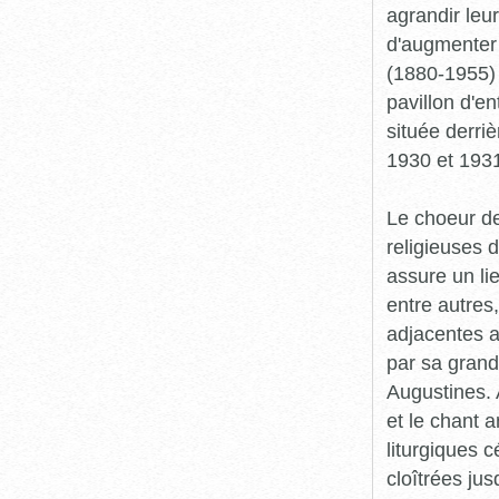
agrandir leu
d'augmenter 
(1880-1955) 
pavillon d'en
située derriè
1930 et 193
Le choeur de
religieuses d
assure un lie
entre autres
adjacentes au
par sa grand
Augustines. 
et le chant 
liturgiques c
cloîtrées ju