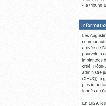
- la tribune
Informatio
Les Augustin
communautés 
arrivée de D
pourvoir la c
implantées d
créé l'Hôtel
administré j
(CHUQ) le gè
plus importa
fondés au Q
En 1929, les