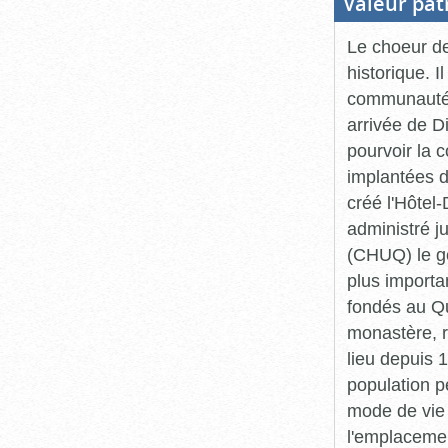
Valeur pat
Le choeur de
historique. 
communautés 
arrivée de D
pourvoir la c
implantées d
créé l'Hôtel
administré j
(CHUQ) le gè
plus importa
fondés au Q
monastère, r
lieu depuis 1
population p
mode de vie 
l'emplacemen