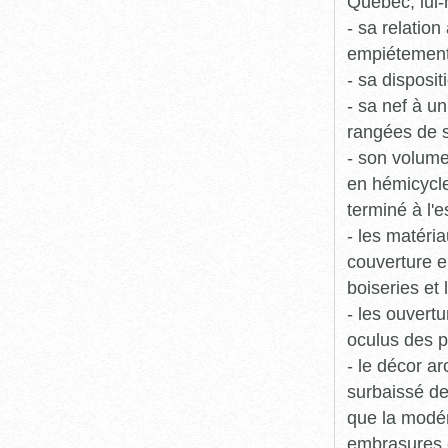
Québec, lui-
- sa relatio
empiétement 
- sa disposit
- sa nef à u
rangées de s
- son volume
en hémicycle 
terminé à l'
- les matéri
couverture e
boiseries et 
- les ouvertu
oculus des p
- le décor ar
surbaissé de
que la modén
embrasures e