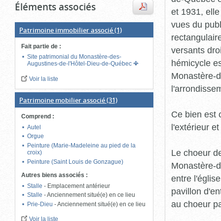
Éléments associés
et 1931, elle
vues du publ
Patrimoine immobilier associé
(1)
rectangulair
Fait partie de
:
versants dro
Site patrimonial du Monastère-des-
hémicycle es
Augustines-de-l'Hôtel-Dieu-de-Québec
Monastère-d
Voir la liste
l'arrondisse
Patrimoine mobilier associé
(31)
Ce bien est 
Comprend
:
l'extérieur et
Autel
Orgue
Peinture (Marie-Madeleine au pied de la
Le choeur des
croix)
Peinture (Saint Louis de Gonzague)
Monastère-de
Autres biens associés
:
entre l'églis
Stalle
-
Emplacement antérieur
pavillon d'e
Stalle
-
Anciennement situé(e) en ce lieu
au choeur pa
Prie-Dieu
-
Anciennement situé(e) en ce lieu
Voir la liste