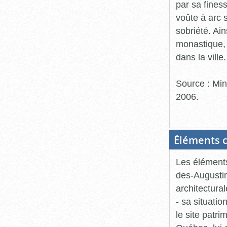
par sa finess
voûte à arc 
sobriété. Ai
monastique, 
dans la ville.
Source : Min
2006.
Éléments c
Les éléments
des-Augustin
architectura
- sa situati
le site patr