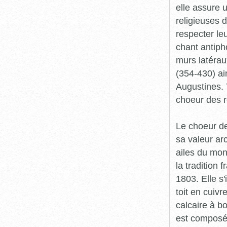
elle assure u
religieuses d
respecter le
chant antipho
murs latérau
(354-430) ai
Augustines. 
choeur des r
Le choeur de
sa valeur ar
ailes du mon
la tradition 
1803. Elle s
toit en cuiv
calcaire à bo
est composé 