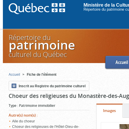
Ministère de la Cult
Répertoire du patrimoine c
Répertoire du
patrimoine
culturel du Québec
Accueil
Accueil
Fiche de l'élément
Inscrit au Registre du patrimoine culturel
Choeur des religieuses du Monastère-des-Aug
Type
:
Patrimoine immobilier
Onglet
(cliquer
Images
Autre(s) nom(s)
:
pour
Aile du choeur
Contenu
voir
Choeur des religieuses de l'Hôtel-Dieu-de-