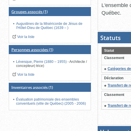
L'ensemble c
Groupes associés
(1)
Québec.
Augustines de la Miséricorde de Jésus de
l'Hôtel-Dieu de Québec (1639 – )
Statuts
(Boit
Voir la liste
ouver
cliqu
pour
Personnes associées
(1)
Statut
ferme
Classement
Lévesque, Pierre (1880 – 1955)
-
Architecte /
concepteur(-trice)
Catégories de
Voir la liste
Déclaration
Transfert de r
Inventaires associés
(1)
Classement
Évaluation patrimoniale des ensembles
conventuels (ville de Québec) (2005 - 2006)
Transfert de r