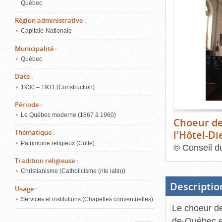
de
Québec
le
l'onglet
Région administrative
:
«
conten
Capitale-Nationale
Images
»
Municipalité
:
Québec
Date
:
1930 – 1931 (Construction)
Période
:
Le Québec moderne (1867 à 1960)
Choeur de
l'Hôtel-D
Thématique
:
Patrimoine religieux (Culte)
©
Conseil d
Tradition religieuse
:
Fin
du
Christianisme (Catholicisme (rite latin))
bloc
d'onglets
Descriptio
Usage
:
Services et institutions (Chapelles conventuelles)
Le choeur de
de-Québec es