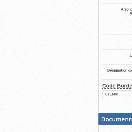
Arron
m
L
Désignation ca
Code Bord
CeEt-80
Document