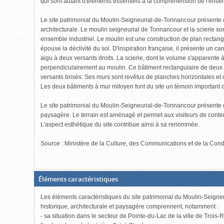
qui sont autant d'éléments essentiels à la compréhension de l'ense
Le site patrimonial du Moulin-Seigneurial-de-Tonnancour présente 
architecturale. Le moulin seigneurial de Tonnancour et la scierie so
ensemble industriel. Le moulin est une construction de plan rectang
épouse la déclivité du sol. D'inspiration française, il présente un car
aigu à deux versants droits. La scierie, dont le volume s'apparente 
perpendiculairement au moulin. Ce bâtiment rectangulaire de deux ét
versants brisés. Ses murs sont revêtus de planches horizontales e
Les deux bâtiments à mur mitoyen font du site un témoin important de 
Le site patrimonial du Moulin-Seigneurial-de-Tonnancour présente e
paysagère. Le terrain est aménagé et permet aux visiteurs de conte
L'aspect esthétique du site contribue ainsi à sa renommée.
Source : Ministère de la Culture, des Communications et de la Con
(Boite
Éléments caractéristiques
fermée,
cliquer
Les éléments caractéristiques du site patrimonial du Moulin-Seigne
pour
ouvrir)
historique, architecturale et paysagère comprennent, notamment :
- sa situation dans le secteur de Pointe-du-Lac de la ville de Trois-R