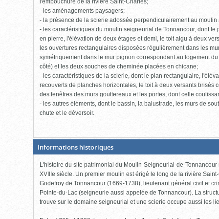
l'embouchure de la rivière Saint-Charles;
- les aménagements paysagers;
- la présence de la scierie adossée perpendiculairement au moulin à
- les caractéristiques du moulin seigneurial de Tonnancour, dont le p
en pierre, l'élévation de deux étages et demi, le toit aigu à deux ver
les ouvertures rectangulaires disposées régulièrement dans les mu
symétriquement dans le mur pignon correspondant au logement du m
côté) et les deux souches de cheminée placées en chicane;
- les caractéristiques de la scierie, dont le plan rectangulaire, l'él
recouverts de planches horizontales, le toit à deux versants brisés c
des fenêtres des murs gouttereaux et les portes, dont celle couliss
- les autres éléments, dont le bassin, la balustrade, les murs de s
chute et le déversoir.
(Boite
Informations historiques
fermée,
cliquer
L'histoire du site patrimonial du Moulin-Seigneurial-de-Tonnancou
pour
ouvrir)
XVIIIe siècle. Un premier moulin est érigé le long de la rivière Sai
Godefroy de Tonnancour (1669-1738), lieutenant général civil et cri
Pointe-du-Lac (seigneurie aussi appelée de Tonnancour). La structu
trouve sur le domaine seigneurial et une scierie occupe aussi les li