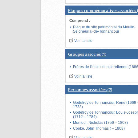
Plaques commémoratives associées
(
Comprend
:
Plaque du site patrimonial du Moulin-
Seigneurial-de-Tonnancour
Voir la liste
Groupes associés
(1)
Frères de l'instruction chrétienne (1886
Voir la liste
Personnes associées
(7)
Godefroy de Tonnancour, René (1669 
1738)
Godefroy de Tonnancour, Louis-Josep
(1712 – 1784)
Montour, Nicholas (1756 – 1808)
Cooke, John Thomas ( – 1808)
Voir la liste