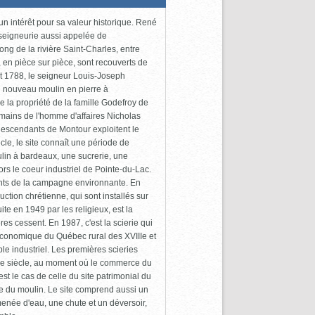
n intérêt pour sa valeur historique. René
seigneurie aussi appelée de
ong de la rivière Saint-Charles, entre
 en pièce sur pièce, sont recouverts de
et 1788, le seigneur Louis-Joseph
un nouveau moulin en pierre à
 la propriété de la famille Godefroy de
mains de l'homme d'affaires Nicholas
scendants de Montour exploitent le
le, le site connaît une période de
ulin à bardeaux, une sucrerie, une
rs le coeur industriel de Pointe-du-Lac.
itants de la campagne environnante. En
uction chrétienne, qui sont installés sur
ite en 1949 par les religieux, est la
es cessent. En 1987, c'est la scierie qui
oéconomique du Québec rural des XVIIIe et
ble industriel. Les premières scieries
IXe siècle, au moment où le commerce du
t le cas de celle du site patrimonial du
ue du moulin. Le site comprend aussi un
enée d'eau, une chute et un déversoir,