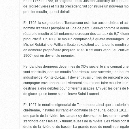
Entre 1765 et 1788, le seigneur Louis-Joseph Godefroy de Tonnan
de Trois-Rivières et fils du précédent, fait construire un nouveau m
premier moulin, qui est détruit.
En 1795, la seigneurie de Tonnancour est mise aux enchères et ac
homme d'affaires prospère et juge de paix. Celui-ci nomme le doma
répare le moulin et fait notamment creuser des canaux de 9,7 kilom
productivité. En 1808, le moulin comptait déjà quatre moulanges.
Michel Robitaille et William Seaton exploitent tour à tour le moulin 
en demeure propriétaire jusqu'en 1873. Il est alors vendu au cultiva
1900), qui en devient le meunier.
Pendant les dernières décennies du XIXe siècle, le site connaît un
sont construits, dont un moulin à bardeaux, une sucrerie, une beurrer
industriel de Pointe-du-Lac. Il devient aussi un lieu de rencontre pour
campagne environnante qui viennent notamment faire moudre leur gr
destinés à être débités pour différents usages. L'hiver, les gens de N
de glace qui se forme sur le fleuve Saint-Laurent.
En 1927, le moulin seigneurial de Tonnancour ainsi que la scierie s
chrétienne, installés sur l'ancien domaine seigneurial depuis 1911. 
une partie de la rivière, les canaux s'y déversant et les terrains avois
s'effondre dans les eaux tumultueuses de la rivière. Les frères const
droite de la rivière et du bassin. La grande roue du moulin est éga