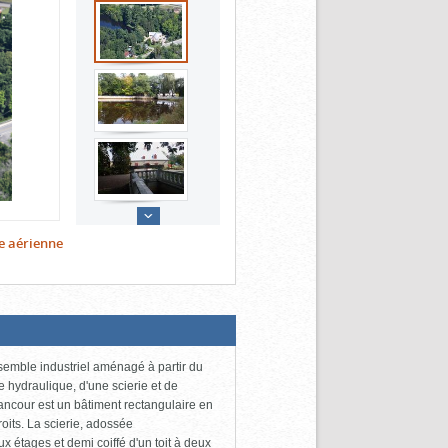
e aérienne
semble industriel aménagé à partir du
e hydraulique, d'une scierie et de
nancour est un bâtiment rectangulaire en
roits. La scierie, adossée
x étages et demi coiffé d'un toit à deux