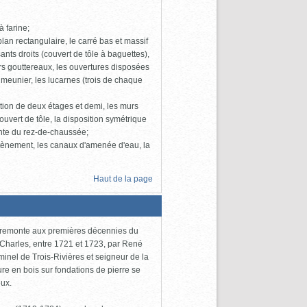
 farine;
lan rectangulaire, le carré bas et massif
sants droits (couvert de tôle à baguettes),
rs gouttereaux, les ouvertures disposées
eunier, les lucarnes (trois de chaque
évation de deux étages et demi, les murs
ouvert de tôle, la disposition symétrique
ante du rez-de-chaussée;
outènement, les canaux d'amenée d'eau, la
Haut de la page
r remonte aux premières décennies du
nt-Charles, entre 1721 et 1723, par René
minel de Trois-Rivières et seigneur de la
re en bois sur fondations de pierre se
eux.