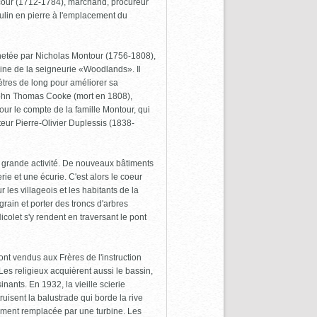
cour (1712-1784), marchand, procureur
oulin en pierre à l'emplacement du
hetée par Nicholas Montour (1756-1808),
ine de la seigneurie «Woodlands». Il
ètres de long pour améliorer sa
 John Thomas Cooke (mort en 1808),
pour le compte de la famille Montour, qui
teur Pierre-Olivier Duplessis (1838-
e grande activité. De nouveaux bâtiments
ie et une écurie. C'est alors le coeur
 les villageois et les habitants de la
ain et porter des troncs d'arbres
icolet s'y rendent en traversant le pont
ont vendus aux Frères de l'instruction
Les religieux acquièrent aussi le bassin,
inants. En 1932, la vieille scierie
ruisent la balustrade qui borde la rive
lement remplacée par une turbine. Les