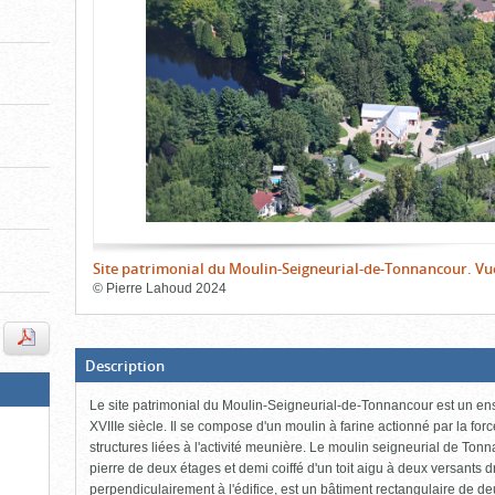
de
-
le
le
l'onglet
«
contenu)
contenu)
Images
»
Site patrimonial du Moulin-Seigneurial-de-Tonnancour. Vu
©
Pierre Lahoud
2024
Fin
du
bloc
d'onglets
(Boite
Description
ouverte,
cliquer
Le site patrimonial du Moulin-Seigneurial-de-Tonnancour est un en
pour
fermer)
XVIIIe siècle. Il se compose d'un moulin à farine actionné par la forc
structures liées à l'activité meunière. Le moulin seigneurial de Ton
pierre de deux étages et demi coiffé d'un toit aigu à deux versants d
perpendiculairement à l'édifice, est un bâtiment rectangulaire de deu