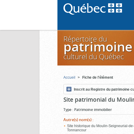
Répertoire du
patrimoine
culturel du Québec
Accueil
Fiche de l'élément
Inscrit au Registre du patrimoine cu
Site patrimonial du Moul
Type
:
Patrimoine immobilier
Autre(s) nom(s)
:
Site historique du Moulin-Seigneurial-de
Tonnancour