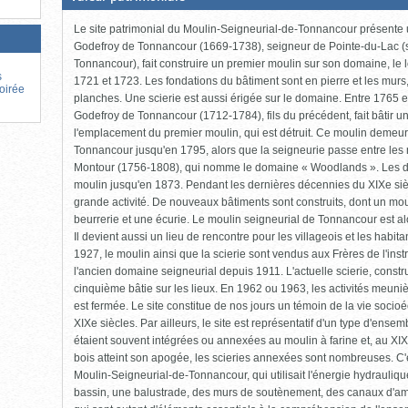
fermée,
cliquer
Le site patrimonial du Moulin-Seigneurial-de-Tonnancour présente u
pour
ouvrir)
Godefroy de Tonnancour (1669-1738), seigneur de Pointe-du-Lac (
Tonnancour), fait construire un premier moulin sur son domaine, le l
s
1721 et 1723. Les fondations du bâtiment sont en pierre et les murs,
Soirée
planches. Une scierie est aussi érigée sur le domaine. Entre 1765 
Godefroy de Tonnancour (1712-1784), fils du précédent, fait bâtir 
l'emplacement du premier moulin, qui est détruit. Ce moulin demeure
Tonnancour jusqu'en 1795, alors que la seigneurie passe entre les 
Montour (1756-1808), qui nomme le domaine « Woodlands ». Les de
moulin jusqu'en 1873. Pendant les dernières décennies du XIXe sièc
grande activité. De nouveaux bâtiments sont construits, dont un mo
beurrerie et une écurie. Le moulin seigneurial de Tonnancour est alo
Il devient aussi un lieu de rencontre pour les villageois et les hab
1927, le moulin ainsi que la scierie sont vendus aux Frères de l'instr
l'ancien domaine seigneurial depuis 1911. L'actuelle scierie, constru
cinquième bâtie sur les lieux. En 1962 ou 1963, les activités meunièr
est fermée. Le site constitue de nos jours un témoin de la vie soci
XIXe siècles. Par ailleurs, le site est représentatif d'un type d'ensem
étaient souvent intégrées ou annexées au moulin à farine et, au X
bois atteint son apogée, les scieries annexées sont nombreuses. C'es
Moulin-Seigneurial-de-Tonnancour, qui utilisait l'énergie hydrauliq
bassin, une balustrade, des murs de soutènement, des canaux d'am