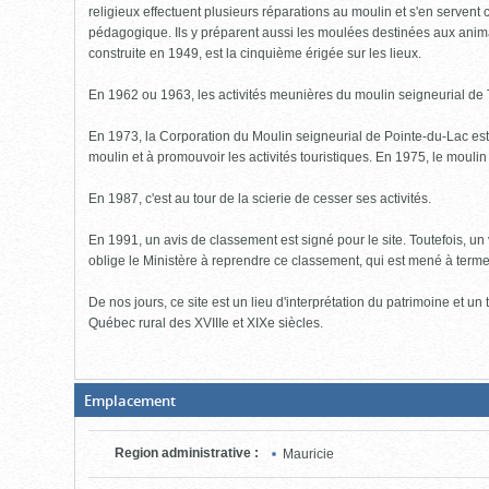
religieux effectuent plusieurs réparations au moulin et s'en servent
pédagogique. Ils y préparent aussi les moulées destinées aux animau
construite en 1949, est la cinquième érigée sur les lieux.
En 1962 ou 1963, les activités meunières du moulin seigneurial de
En 1973, la Corporation du Moulin seigneurial de Pointe-du-Lac est
moulin et à promouvoir les activités touristiques. En 1975, le mouli
En 1987, c'est au tour de la scierie de cesser ses activités.
En 1991, un avis de classement est signé pour le site. Toutefois, u
oblige le Ministère à reprendre ce classement, qui est mené à ter
De nos jours, ce site est un lieu d'interprétation du patrimoine et 
Québec rural des XVIIIe et XIXe siècles.
(Boite
Emplacement
fermée,
cliquer
pour
Region administrative
:
Mauricie
ouvrir)