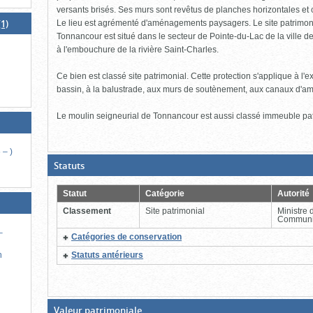
versants brisés. Ses murs sont revêtus de planches horizontales e
1)
Le lieu est agrémenté d'aménagements paysagers. Le site patrimon
Tonnancour est situé dans le secteur de Pointe-du-Lac de la ville de 
à l'embouchure de la rivière Saint-Charles.
Ce bien est classé site patrimonial. Cette protection s'applique à l'ex
bassin, à la balustrade, aux murs de soutènement, aux canaux d'ame
Le moulin seigneurial de Tonnancour est aussi classé immeuble pat
 – )
(Boite
Statuts
ouverte,
cliquer
pour
Statut
Catégorie
Autorité
fermer)
Classement
Site patrimonial
Ministre 
Communi
–
(Cliquer
Catégories de conservation
pour
(Cliquer
plus
Statuts antérieurs
h
pour
d'information)
plus
d'information)
(Boite
Valeur patrimoniale