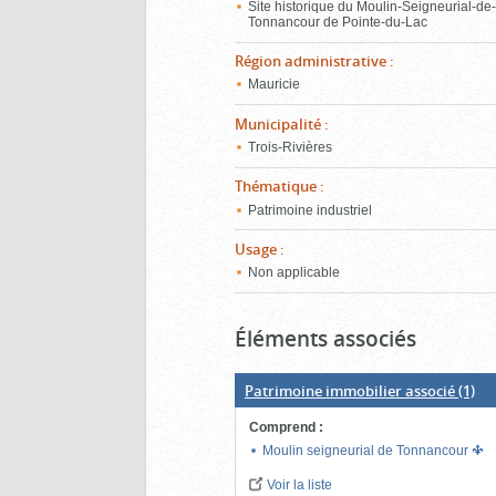
Site historique du Moulin-Seigneurial-de
Tonnancour de Pointe-du-Lac
Région administrative
:
Mauricie
Municipalité
:
Trois-Rivières
Thématique
:
Patrimoine industriel
Usage
:
Non applicable
Éléments associés
Patrimoine immobilier associé
(1)
Comprend
:
Moulin seigneurial de Tonnancour
Voir la liste