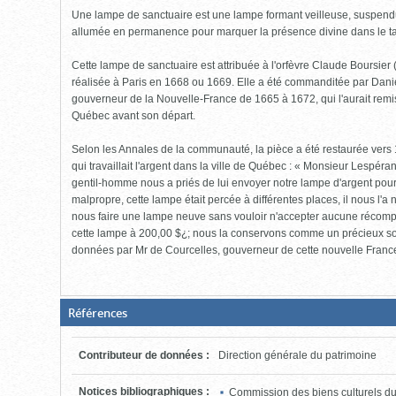
cliquer
Une lampe de sanctuaire est une lampe formant veilleuse, suspendue
pour
ouvrir)
allumée en permanence pour marquer la présence divine dans le t
Cette lampe de sanctuaire est attribuée à l'orfèvre Claude Boursier 
réalisée à Paris en 1668 ou 1669. Elle a été commanditée par Dan
gouverneur de la Nouvelle-France de 1665 à 1672, qui l'aurait remi
Québec avant son départ.
Selon les Annales de la communauté, la pièce a été restaurée v
qui travaillait l'argent dans la ville de Québec : « Monsieur Lespéra
gentil-homme nous a priés de lui envoyer notre lampe d'argent pour 
malpropre, cette lampe était percée à différentes places, il nous l
nous faire une lampe neuve sans vouloir n'accepter aucune récompens
cette lampe à 200,00 $¿; nous la conservons comme un précieux sou
données par Mr de Courcelles, gouverneur de cette nouvelle Franc
(Boite
Références
fermée,
cliquer
pour
Contributeur de données
:
Direction générale du patrimoine
ouvrir)
Notices bibliographiques
:
Commission des biens culturels 