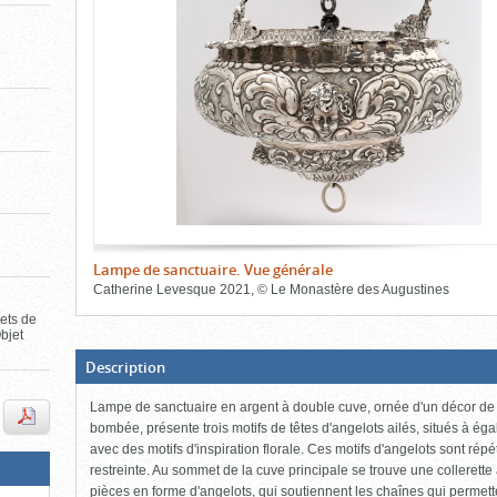
de
le
l'onglet
«
contenu)
Images
»
Lampe de sanctuaire. Vue générale
Catherine Levesque
2021
,
©
Le Monastère des Augustines
jets de
Fin
bjet
du
bloc
d'onglets
(Boite
Description
ouverte,
cliquer
Lampe de sanctuaire en argent à double cuve, ornée d'un décor de s
pour
fermer)
bombée, présente trois motifs de têtes d'angelots ailés, situés à égal
avec des motifs d'inspiration florale. Ces motifs d'angelots sont répét
restreinte. Au sommet de la cuve principale se trouve une collerette 
pièces en forme d'angelots, qui soutiennent les chaînes qui permette