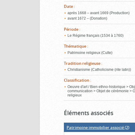
Date
:
après 1668 – avant 1669 (Production)
avant 1672 – (Donation)
Période
:
Le Régime français (1534 à 1760)
Thématique
:
Patrimoine religieux (Culte)
Tradition religieuse
:
Christianisme (Catholicisme (rite latin))
Classification
:
Oeuvre d'art / Bien ethno-historique > Ob
communication > Objet de cérémonie > O
religieux
Éléments associés
Patrimoine immobilier associé
(2)