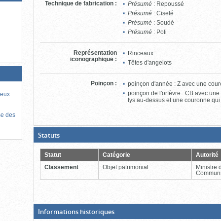
Technique de fabrication
:
Présumé
: Repoussé
Présumé
: Ciselé
Présumé
: Soudé
Présumé
: Poli
Représentation
Rinceaux
iconographique
:
Têtes d'angelots
Poinçon
:
poinçon d'année : Z avec une cou
poinçon de l'orfèvre : CB avec une
ieux
lys au-dessus et une couronne qui
se des
(Boite
Statuts
ouverte,
cliquer
pour
Statut
Catégorie
Autorité
fermer)
Classement
Objet patrimonial
Ministre 
Communi
(Boite
Informations historiques
fermée,