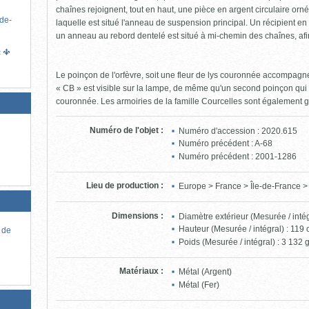
chaînes rejoignent, tout en haut, une pièce en argent circulaire orné
-de-
laquelle est situé l'anneau de suspension principal. Un récipient en f
un anneau au rebord dentelé est situé à mi-chemin des chaînes, afi
c
Le poinçon de l'orfèvre, soit une fleur de lys couronnée accompagné
« CB » est visible sur la lampe, de même qu'un second poinçon qui s
couronnée. Les armoiries de la famille Courcelles sont également g
Numéro de l'objet
:
Numéro d'accession : 2020.615
Numéro précédent : A-68
Numéro précédent : 2001-1286
Lieu de production
:
Europe > France > Île-de-France >
Dimensions
:
Diamètre extérieur (Mesurée / intég
Hauteur (Mesurée / intégral) : 119 
 de
Poids (Mesurée / intégral) : 3 132
Matériaux
:
Métal (Argent)
Métal (Fer)