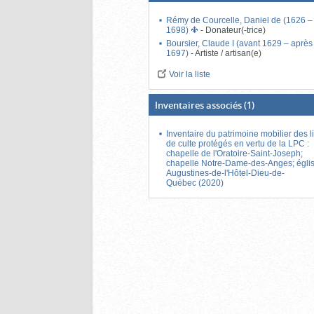
Rémy de Courcelle, Daniel de (1626 –
1698)
-
Donateur(-trice)
Boursier, Claude I (avant 1629 – après
1697)
-
Artiste / artisan(e)
Voir la liste
Inventaires associés
(1)
Inventaire du patrimoine mobilier des l
de culte protégés en vertu de la LPC :
chapelle de l'Oratoire-Saint-Joseph;
chapelle Notre-Dame-des-Anges; égli
Augustines-de-l'Hôtel-Dieu-de-
Québec (2020)