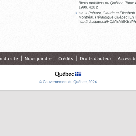
Biens mobiliers du Québec. Tome I
1999. 428 p.
s.a. «
Prévost, Claude et Élisabet
Montréal.
Héraldique Québec
[En l
http://rd.uqam.ca/HQ/MEMBRES/Pr
n du site
Nous joindre
Crédits
Droits d'auteur
Accessibi
© Gouvernement du Québec, 2024