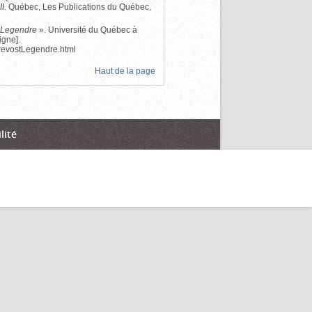
II
. Québec, Les Publications du Québec,
h Legendre
». Université du Québec à
igne].
evostLegendre.html
Haut de la page
lité