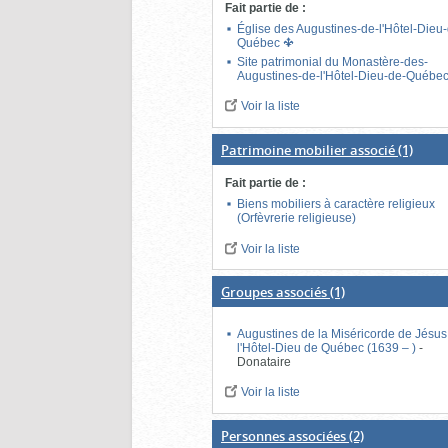
Fait partie de
:
Église des Augustines-de-l'Hôtel-Dieu
Québec
Site patrimonial du Monastère-des-
Augustines-de-l'Hôtel-Dieu-de-Québe
Voir la liste
Patrimoine mobilier associé
(1)
Fait partie de
:
Biens mobiliers à caractère religieux
(Orfèvrerie religieuse)
Voir la liste
Groupes associés
(1)
Augustines de la Miséricorde de Jésus
l'Hôtel-Dieu de Québec (1639 – )
-
Donataire
Voir la liste
Personnes associées
(2)