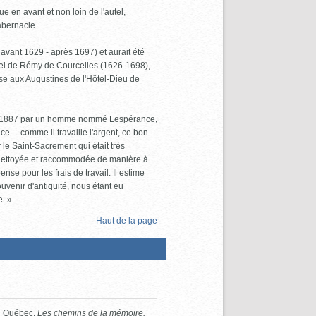
 en avant et non loin de l'autel,
abernacle.
(avant 1629 - après 1697) et aurait été
iel de Rémy de Courcelles (1626-1698),
se aux Augustines de l'Hôtel-Dieu de
ers 1887 par un homme nommé Lespérance,
nce… comme il travaille l'argent, ce bon
le Saint-Sacrement qui était très
'a nettoyée et raccommodée de manière à
e pour les frais de travail. Il estime
venir d'antiquité, nous étant eu
e. »
Haut de la page
du Québec.
Les chemins de la mémoire.