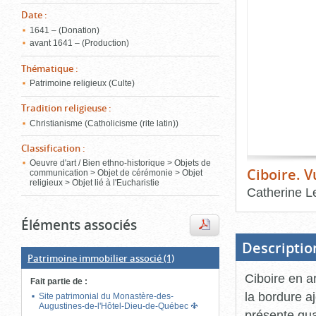
de
Date
:
le
l'onglet
«
1641 – (Donation)
conten
avant 1641 – (Production)
Images
»
Thématique
:
Patrimoine religieux (Culte)
Tradition religieuse
:
Christianisme (Catholicisme (rite latin))
Classification
:
Oeuvre d'art / Bien ethno-historique > Objets de
Ciboire. 
communication > Objet de cérémonie > Objet
religieux > Objet lié à l'Eucharistie
Catherine 
Fin
Éléments associés
du
bloc
d'onglets
Descriptio
Patrimoine immobilier associé
(1)
Ciboire en a
Fait partie de
:
la bordure a
Site patrimonial du Monastère-des-
Augustines-de-l'Hôtel-Dieu-de-Québec
présente qua