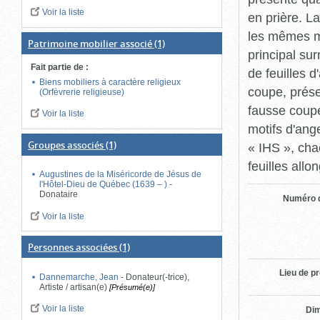
Voir la liste
en prière. L
les mêmes mo
Patrimoine mobilier associé
(1)
principal su
Fait partie de
:
de feuilles 
Biens mobiliers à caractère religieux
coupe, prése
(Orfèvrerie religieuse)
fausse coupe
Voir la liste
motifs d'ange
Groupes associés
(1)
« IHS », cha
feuilles allo
Augustines de la Miséricorde de Jésus de
l'Hôtel-Dieu de Québec (1639 – )
-
Donataire
Numéro d
Voir la liste
Personnes associées
(1)
Lieu de p
Dannemarche, Jean
-
Donateur(-trice),
Artiste / artisan(e)
[Présumé(e)]
Voir la liste
Di