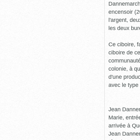
Dannemarche.
encensoir (2
l'argent, de
les deux bur
Ce ciboire, 
ciboire de c
communauté 
colonie, à qu
d'une produc
avec le type
Jean Dannema
Marie, entr
arrivée à Qu
Jean Dannem