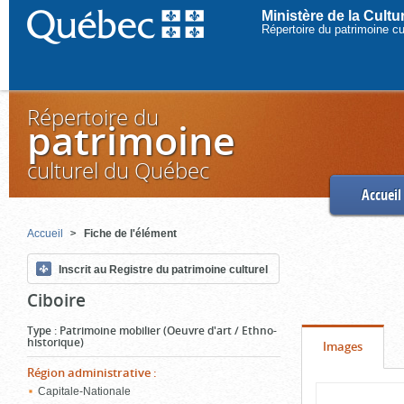
Ministère de la Cult
Répertoire du patrimoine c
Répertoire du
patrimoine
culturel du Québec
Accueil
Accueil
Fiche de l'élément
Inscrit au Registre du patrimoine culturel
Ciboire
Type
:
Patrimoine mobilier (Oeuvre d'art / Ethno-
historique)
Onglet
(cliquer
Images
pour
Région administrative
:
Contenu
Capitale-Nationale
voir