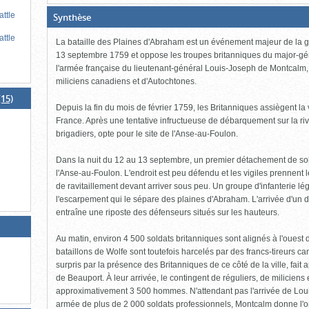
(Boite
attle
Synthèse
ouverte,
cliquer
attle
La bataille des Plaines d'Abraham est un événement majeur de la g
pour
fermer)
13 septembre 1759 et oppose les troupes britanniques du major-gé
l'armée française du lieutenant-général Louis-Joseph de Montcalm,
miliciens canadiens et d'Autochtones.
(15)
Depuis la fin du mois de février 1759, les Britanniques assiègent la 
France. Après une tentative infructueuse de débarquement sur la riv
brigadiers, opte pour le site de l'Anse-au-Foulon.
Dans la nuit du 12 au 13 septembre, un premier détachement de sold
l'Anse-au-Foulon. L'endroit est peu défendu et les vigiles prennent
de ravitaillement devant arriver sous peu. Un groupe d'infanterie lég
l'escarpement qui le sépare des plaines d'Abraham. L'arrivée d'un
entraîne une riposte des défenseurs situés sur les hauteurs.
Au matin, environ 4 500 soldats britanniques sont alignés à l'ouest 
bataillons de Wolfe sont toutefois harcelés par des francs-tireurs 
surpris par la présence des Britanniques de ce côté de la ville, fait
de Beauport. À leur arrivée, le contingent de réguliers, de milicien
approximativement 3 500 hommes. N'attendant pas l'arrivée de Loui
armée de plus de 2 000 soldats professionnels, Montcalm donne l'ordr