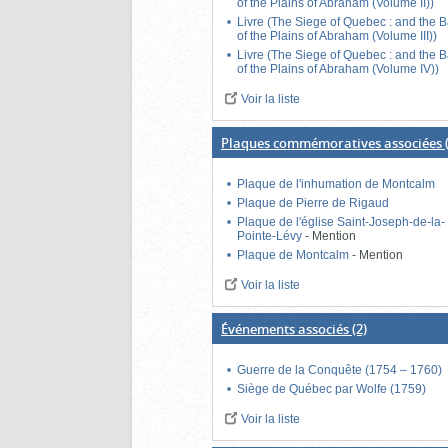
of the Plains of Abraham (Volume II))
Livre (The Siege of Quebec : and the B
of the Plains of Abraham (Volume III))
Livre (The Siege of Quebec : and the B
of the Plains of Abraham (Volume IV))
Voir la liste
Plaques commémoratives associées
Plaque de l'inhumation de Montcalm
Plaque de Pierre de Rigaud
Plaque de l'église Saint-Joseph-de-la-
Pointe-Lévy
-
Mention
Plaque de Montcalm
-
Mention
Voir la liste
Événements associés
(2)
Guerre de la Conquête (1754 – 1760)
Siège de Québec par Wolfe (1759)
Voir la liste