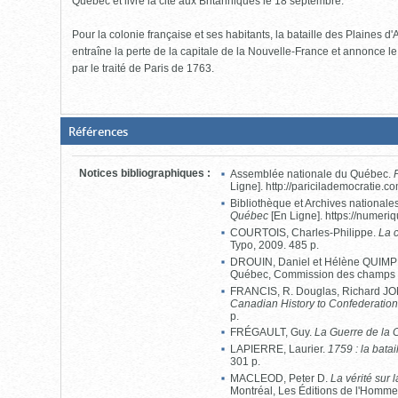
Québec et livre la cité aux Britanniques le 18 septembre.
Pour la colonie française et ses habitants, la bataille des Plaines d'
entraîne la perte de la capitale de la Nouvelle-France et annonce 
par le traité de Paris de 1763.
(Boite
Références
fermée,
cliquer
pour
Notices bibliographiques
:
Assemblée nationale du Québec.
ouvrir)
Ligne]. http://paricilademocratie.co
Bibliothèque et Archives national
Québec
[En Ligne]. https://numeri
COURTOIS, Charles-Philippe.
La 
Typo, 2009. 485 p.
DROUIN, Daniel et Hélène QUIM
Québec, Commission des champs de
FRANCIS, R. Douglas, Richard JO
Canadian History to Confederatio
p.
FRÉGAULT, Guy.
La Guerre de la
LAPIERRE, Laurier.
1759 : la bata
301 p.
MACLEOD, Peter D.
La vérité sur 
Montréal, Les Éditions de l'Homme