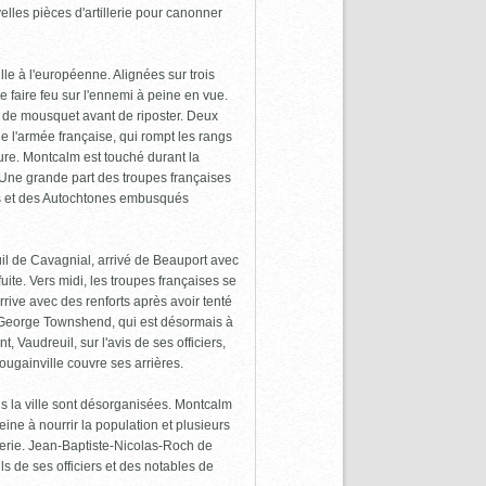
lles pièces d'artillerie pour canonner
le à l'européenne. Alignées sur trois
 faire feu sur l'ennemi à peine en vue.
e de mousquet avant de riposter. Deux
e l'armée française, qui rompt les rangs
ure. Montcalm est touché durant la
 Une grande part des troupes françaises
ens et des Autochtones embusqués
l de Cavagnial, arrivé de Beauport avec
uite. Vers midi, les troupes françaises se
rive avec des renforts après avoir tenté
de George Townshend, qui est désormais à
t, Vaudreuil, sur l'avis de ses officiers,
ugainville couvre ses arrières.
ns la ville sont désorganisées. Montcalm
ine à nourrir la population et plusieurs
lerie. Jean-Baptiste-Nicolas-Roch de
s de ses officiers et des notables de