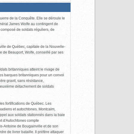
uerre de la Conquête. Elle se déroule le
néral James Wolfe au contingent de
 composé de soldats réguliers, de
ville de Québec, capitale de la Nouvelle-
e de Beauport, Wolfe, conseillé par ses
ats britanniques atteint le rivage de
 les barques britanniques pour un convoi
ère gravit, sans résistance,
 deuxième détachement de soldats
des fortifications de Québec. Les
canadiens et autochtones. Montcalm,
 appel aux soldats stationnés dans la baie
s et d'Autochtones compte
s-Antoine de Bougainville et de son
e de livrer bataille. Il préfère attaquer