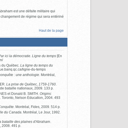
Abraham est une défaite militaire qui
le changement de régime qui sera entériné
Haut de la page
Par ici la démocratie. Ligne du temps
[En
m/
es du Québec.
La ligne du temps du
que.banq.qc.ca/ligne-du-temps
conquête : une anthologie
. Montréal,
PER.
La prise de Québec, 1759-1760
.
 bataille nationaux, 2009. 133 p.
NES et Donald B. SMITH.
Origins:
n
. Toronto, Nelson Education, 2004. 493
 Conquête
. Montréal, Fides, 2009. 514 p.
ille du Canada
. Montréal, Le Jour, 1992.
la bataille des plaines d'Abraham
.
, 2008. 491 p.