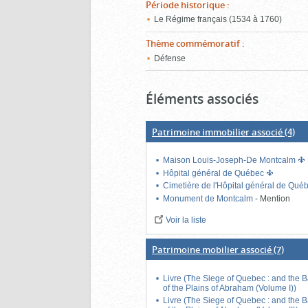
Période historique
:
Le Régime français (1534 à 1760)
Thème commémoratif
:
Défense
Éléments associés
Patrimoine immobilier associé
(4)
Maison Louis-Joseph-De Montcalm
Hôpital général de Québec
Cimetière de l'Hôpital général de Qué
Monument de Montcalm
-
Mention
Voir la liste
Patrimoine mobilier associé
(7)
Livre (The Siege of Quebec : and the B
of the Plains of Abraham (Volume I))
Livre (The Siege of Quebec : and the B