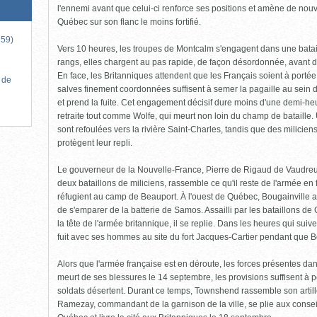
l'ennemi avant que celui-ci renforce ses positions et amène de nouve
Québec sur son flanc le moins fortifié.
759)
Vers 10 heures, les troupes de Montcalm s'engagent dans une batail
rangs, elles chargent au pas rapide, de façon désordonnée, avant de
En face, les Britanniques attendent que les Français soient à porté
 de
salves finement coordonnées suffisent à semer la pagaille au sein d
et prend la fuite. Cet engagement décisif dure moins d'une demi-he
retraite tout comme Wolfe, qui meurt non loin du champ de bataille.
sont refoulées vers la rivière Saint-Charles, tandis que des milici
protègent leur repli.
Le gouverneur de la Nouvelle-France, Pierre de Rigaud de Vaudreui
deux bataillons de miliciens, rassemble ce qu'il reste de l'armée en f
réfugient au camp de Beauport. À l'ouest de Québec, Bougainville ar
de s'emparer de la batterie de Samos. Assailli par les bataillons 
la tête de l'armée britannique, il se replie. Dans les heures qui suiven
fuit avec ses hommes au site du fort Jacques-Cartier pendant que Bo
Alors que l'armée française est en déroute, les forces présentes da
meurt de ses blessures le 14 septembre, les provisions suffisent à pe
soldats désertent. Durant ce temps, Townshend rassemble son artil
Ramezay, commandant de la garnison de la ville, se plie aux conseil