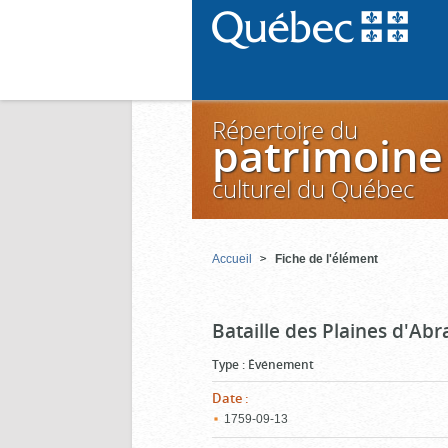
Répertoire du
patrimoine
culturel du Québec
Accueil
Fiche de l'élément
Bataille des Plaines d'Ab
Type
:
Événement
Date
:
1759‑09‑13