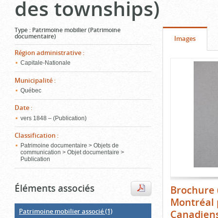
des townships)
Type
:
Patrimoine mobilier (Patrimoine
documentaire)
Onglet
(cliquer
Images
pour
Région administrative
:
Contenu
Capitale-Nationale
voir
de
Municipalité
:
le
l'onglet
«
Québec
conten
Images
Date
:
»
vers 1848 – (Publication)
Classification
:
Patrimoine documentaire > Objets de
communication > Objet documentaire >
Publication
Éléments associés
Brochure 
Montréal 
Patrimoine mobilier associé
(1)
Canadiens