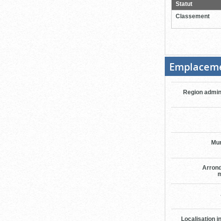
pour
Statut
ferme
Classement
Emplacem
Region admin
Mun
Arron
m
Localisation i