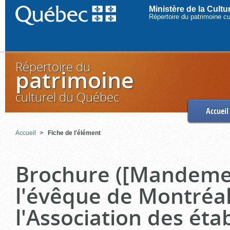
Ministère de la Cult
Répertoire du patrimoine c
Répertoire du
patrimoine
culturel du Québec
Accueil
Accueil
Fiche de l'élément
Brochure ([Mandeme
l'évêque de Montréa
l'Association des ét