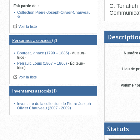
C. Tonatiuh
Fait partie de
:
Communicat
Collection Pierre-Joseph-Olivier-Chauveau
Fin
Voir la liste
du
bloc
d'onglets
Descriptio
Personnes associées
(2)
Bourget, Ignace (1799 – 1885)
-
Auteur(-
Numéro d
trice)
Perrault, Louis (1807 – 1866)
-
Éditeur(-
trice)
Lieu de p
Voir la liste
Volume / p
Inventaires associés
(1)
Inventaire de la collection de Pierre-Joseph-
Olivier Chauveau (2007 - 2009)
Statuts
(Boit
ouver
cliqu