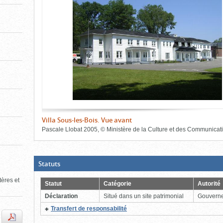
de
le
le
l'onglet
«
contenu)
contenu)
Images
»
Villa Sous-les-Bois. Vue avant
Pascale Llobat
2005
,
©
Ministère de la Culture et des Communicat
Fin
du
bloc
d'onglets
(Boite
Statuts
ouverte,
cliquer
tères et
pour
Statut
Catégorie
Autorité
fermer)
Déclaration
Situé dans un site patrimonial
Gouvern
(Cliquer
Transfert de responsabilité
pour
plus