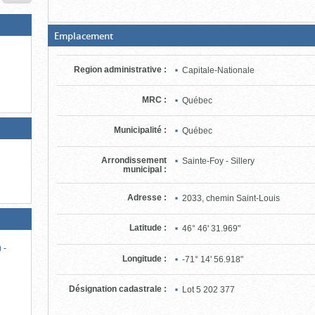
d'information)
(Boite
Emplacement
ouverte,
cliquer
pour
Region administrative
:
Capitale-Nationale
fermer)
MRC
:
Québec
Municipalité
:
Québec
-
Arrondissement
Sainte-Foy - Sillery
municipal
:
Adresse
:
2033, chemin Saint-Louis
Latitude
:
46° 46' 31.969"
)
-
Longitude
:
-71° 14' 56.918"
Désignation cadastrale
:
Lot
5 202 377