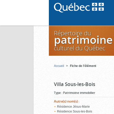
Répertoire du
patrimoine
culturel du Québec
Accueil
Fiche de l'élément
Villa Sous-les-Bois
Type
:
Patrimoine immobilier
Autre(s) nom(s)
:
Résidence Jésus-Marie
Résidence Sous-les-Bois