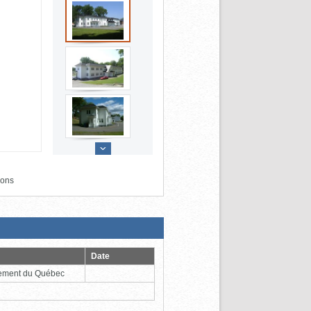
ions
Date
ement du Québec