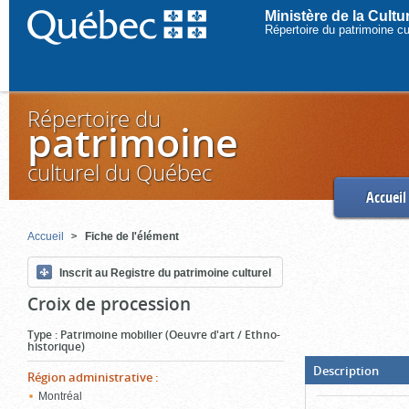
Ministère de la Cult
Répertoire du patrimoine c
Répertoire du
patrimoine
culturel du Québec
Accueil
Accueil
Fiche de l'élément
Inscrit au Registre du patrimoine culturel
Croix de procession
Type
:
Patrimoine mobilier (Oeuvre d'art / Ethno-
historique)
(Boit
Description
Région administrative
:
ouver
cliqu
Montréal
pour