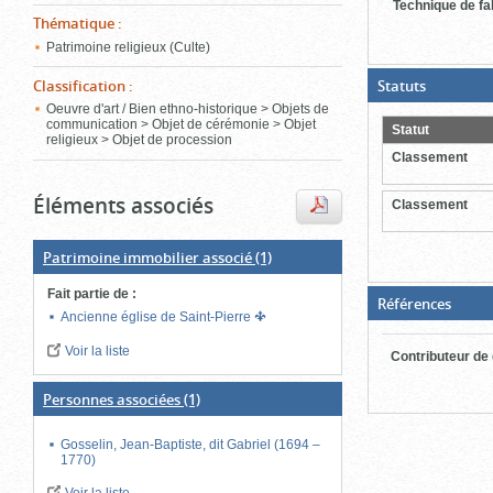
Technique de fa
ferme
Thématique
:
Patrimoine religieux (Culte)
(Boite
Statuts
Classification
:
ouverte,
Oeuvre d'art / Bien ethno-historique > Objets de
cliquer
communication > Objet de cérémonie > Objet
pour
Statut
religieux > Objet de procession
fermer)
Classement
Éléments associés
Classement
Patrimoine immobilier associé
(1)
Fait partie de
:
(Boite
Références
fermé
Ancienne église de Saint-Pierre
clique
pour
Voir la liste
Contributeur de
ouvrir
Personnes associées
(1)
Gosselin, Jean-Baptiste, dit Gabriel (1694 –
1770)