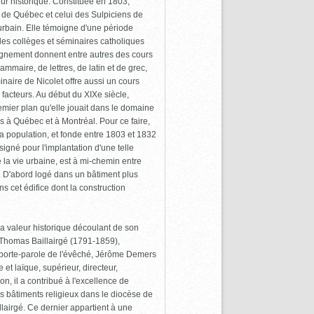
eur historique. Constituée en 1803,
e de Québec et celui des Sulpiciens de
urbain. Elle témoigne d'une période
 les collèges et séminaires catholiques
ignement donnent entre autres des cours
maire, de lettres, de latin et de grec,
naire de Nicolet offre aussi un cours
 facteurs. Au début du XIXe siècle,
emier plan qu'elle jouait dans le domaine
s à Québec et à Montréal. Pour ce faire,
 la population, et fonde entre 1803 et 1832
igné pour l'implantation d'une telle
 de la vie urbaine, est à mi-chemin entre
. D'abord logé dans un bâtiment plus
cet édifice dont la construction
sa valeur historique découlant de son
 Thomas Baillairgé (1791-1859),
 porte-parole de l'évêché, Jérôme Demers
 et laïque, supérieur, directeur,
n, il a contribué à l'excellence de
 bâtiments religieux dans le diocèse de
llairgé. Ce dernier appartient à une