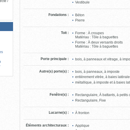
ecte /
Vestibule
Fondations
:
Béton
Pierre
Toit
:
Forme : À croupes
Matériau : Tôle à baguettes
Forme : À deux versants droits
Matériau : Tôle à baguettes
es
Porte principale
:
bois, à panneaux et vitrage, à imp
a
-
Autre(s) porte(s)
:
bois, à panneaux, à imposte
entièrement vitrée, à baies latéral
métallique, à imposte et à baies la
Fenêtre(s)
:
Rectangulaire, À battants, à petits
Rectangulaire, Fixe
Lucarne(s)
:
À fronton
Éléments architecturaux
:
Applique