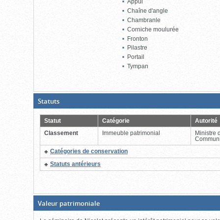
Appui
Chaîne d'angle
Chambranle
Corniche moulurée
Fronton
Pilastre
Portail
Tympan
(Boite
Statuts
ouverte,
cliquer
pour
Statut
Catégorie
Autorité
fermer)
Classement
Immeuble patrimonial
Ministre 
Communi
(Cliquer
Catégories de conservation
pour
(Cliquer
plus
Statuts antérieurs
pour
d'information)
plus
d'information)
(Boite
Valeur patrimoniale
fermée,
cliquer