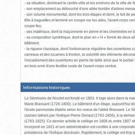
- sa situation, dominant le centre-ville et les environs de la ville de N
- son emplacement au débouché d'une allée bordée d'arbres menant 
- son volume monumental, dont les trois étages et demi, le toit de
tôle à baguettes et terminé en croupe sur les ailes, l'avant-corps ce
coupe-feu;
- ses matériaux, dont la maçonnerie en pierre et les cheminées en b
- sa composition symétrique, dont le plan en « H » formé de deux ai
bâtiment;
- la rigueur classique, dont l'ordonnance régulière des ouvertures c
carreaux et des lucarnes à fronton, la sobriété des éléments décorat
l'encadrement des ouvertures en pierre de taille ainsi que le portail s
en bois orné d'une fenêtre ovale de l'avant-corps central.
(Boite
Informations historiques
fermée,
cliquer
Le Séminaire de Nicolet est fondé en 1803. Il loge alors dans la mai
pour
ouvrir)
Marie Brassard (1726-1800). Le bâtiment d'un étage, aujourd'hui di
l'école paroissiale établie selon les voeux de l'abbé Brassard. Le Sé
classes latines par l'évêque Pierre Denaut (1743-1806), à la dema
(1763-1825). Ce dernier achète le collège en 1806 et, entre 1807 et 
incorporé en 1821 et son administration est confiée à une corporatio
présidence de l'évêque diocésain. Rapidement, le collège est trop p