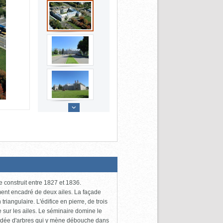
e construit entre 1827 et 1836.
ent encadré de deux ailes. La façade
iangulaire. L'édifice en pierre, de trois
e sur les ailes. Le séminaire domine le
 bordée d'arbres qui y mène débouche dans