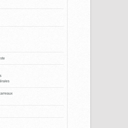
oste
es
térales
 carreaux