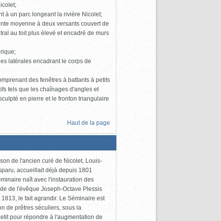
icolet;
à un parc longeant la rivière Nicolet;
 pente moyenne à deux versants couvert de
ntral au toit plus élevé et encadré de murs
rique;
les latérales encadrant le corps de
omprenant des fenêtres à battants à petits
ifs tels que les chaînages d'angles et
culpté en pierre et le fronton triangulaire
Haut de la page
son de l'ancien curé de Nicolet, Louis-
sparu, accueillait déjà depuis 1801
minaire naît avec l'instauration des
nde de l'évêque Joseph-Octave Plessis
1813, le fait agrandir. Le Séminaire est
n de prêtres séculiers, sous la
etit pour répondre à l'augmentation de