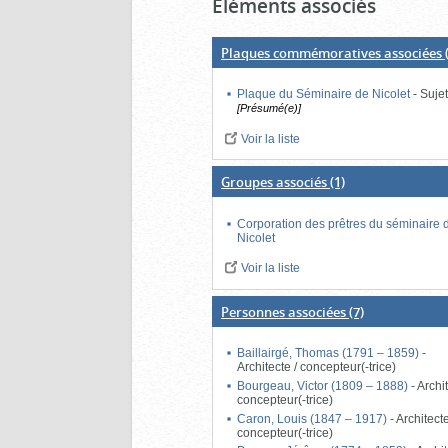
Éléments associés
Plaques commémoratives associées
(
Plaque du Séminaire de Nicolet
-
Suje
[Présumé(e)]
Voir la liste
Groupes associés
(1)
Corporation des prêtres du séminaire 
Nicolet
Voir la liste
Personnes associées
(7)
Baillairgé, Thomas (1791 – 1859)
-
Architecte / concepteur(-trice)
Bourgeau, Victor (1809 – 1888)
-
Archit
concepteur(-trice)
Caron, Louis (1847 – 1917)
-
Architecte
concepteur(-trice)