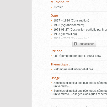
Municipalité
:
Nicolet
Date
:
1827 – 1836 (Construction)
1903 (Agrandissement)
1973‑03‑27 (Destruction partielle par inc
1987 (Démolition)
2002 – 2003 (Restauration)
Tout afficher
Période
:
Le Régime britannique (1760 à 1867)
Thématique
:
Patrimoine institutionnel et civil
Usage
:
Services et institutions (Collèges, sémina
universités)
Services et institutions (Collèges, sémina
universités > Collèges classiques et sém