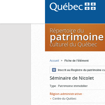
Répertoire du
patrimoine
culturel du Québec
Accueil
Fiche de l'élément
Inscrit au Registre du patrimoine cu
Séminaire de Nicolet
Type
:
Patrimoine immobilier
Région administrative
:
Centre-du-Québec