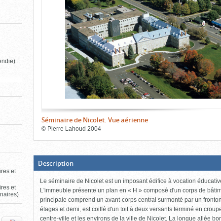
de
le
le
l'onglet
«
contenu)
contenu)
Images
»
endie)
Séminaire de Nicolet. Vue aérienne
©
Pierre Lahoud
2004
Fin
du
bloc
d'onglets
(Boite
Description
ouverte,
ires et
cliquer
Le séminaire de Nicolet est un imposant édifice à vocation éducativ
pour
ires et
fermer)
L'immeuble présente un plan en « H » composé d'un corps de bâtim
inaires)
principale comprend un avant-corps central surmonté par un fronton tr
étages et demi, est coiffé d'un toit à deux versants terminé en croup
centre-ville et les environs de la ville de Nicolet. La longue allée