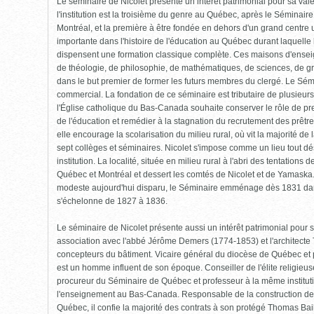
Le séminaire de Nicolet présente un intérêt patrimonial pour sa val
pour
ouvrir)
l'institution est la troisième du genre au Québec, après le Séminair
Montréal, et la première à être fondée en dehors d'un grand centre 
importante dans l'histoire de l'éducation au Québec durant laquelle
dispensent une formation classique complète. Ces maisons d'ense
de théologie, de philosophie, de mathématiques, de sciences, de gram
dans le but premier de former les futurs membres du clergé. Le Sémi
commercial. La fondation de ce séminaire est tributaire de plusieurs
l'Église catholique du Bas-Canada souhaite conserver le rôle de pr
de l'éducation et remédier à la stagnation du recrutement des prêtre
elle encourage la scolarisation du milieu rural, où vit la majorité de
sept collèges et séminaires. Nicolet s'impose comme un lieu tout dés
institution. La localité, située en milieu rural à l'abri des tentations
Québec et Montréal et dessert les comtés de Nicolet et de Yamaska
modeste aujourd'hui disparu, le Séminaire emménage dès 1831 dans 
s'échelonne de 1827 à 1836.
Le séminaire de Nicolet présente aussi un intérêt patrimonial pour 
association avec l'abbé Jérôme Demers (1774-1853) et l'architecte
concepteurs du bâtiment. Vicaire général du diocèse de Québec et
est un homme influent de son époque. Conseiller de l'élite religieuse
procureur du Séminaire de Québec et professeur à la même institutio
l'enseignement au Bas-Canada. Responsable de la construction des
Québec, il confie la majorité des contrats à son protégé Thomas Bai