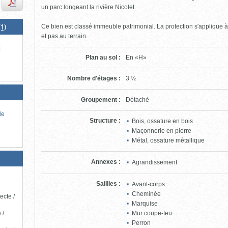
un parc longeant la rivière Nicolet.
1)
Ce bien est classé immeuble patrimonial. La protection s'applique à l'
et pas au terrain.
t
Plan au sol
:
En «H»
Nombre d'étages
:
3 ½
Groupement
:
Détaché
de
Structure
:
Bois, ossature en bois
Maçonnerie en pierre
Métal, ossature métallique
Annexes
:
Agrandissement
Saillies
:
Avant-corps
Cheminée
ecte /
Marquise
 /
Mur coupe-feu
Perron