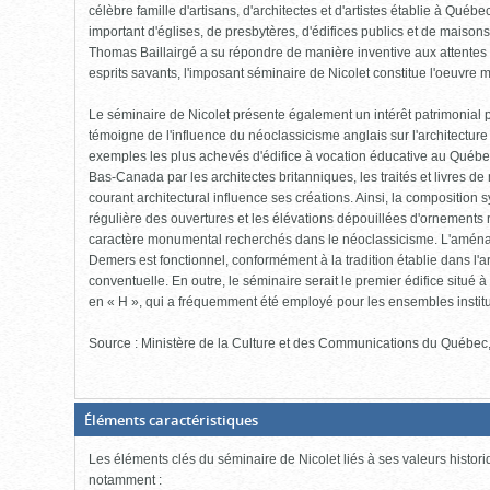
célèbre famille d'artisans, d'architectes et d'artistes établie à Qu
important d'églises, de presbytères, d'édifices publics et de maiso
Thomas Baillairgé a su répondre de manière inventive aux attentes
esprits savants, l'imposant séminaire de Nicolet constitue l'oeuvre 
Le séminaire de Nicolet présente également un intérêt patrimonial p
témoigne de l'influence du néoclassicisme anglais sur l'architecture t
exemples les plus achevés d'édifice à vocation éducative au Québec
Bas-Canada par les architectes britanniques, les traités et livres de
courant architectural influence ses créations. Ainsi, la composition
régulière des ouvertures et les élévations dépouillées d'ornements r
caractère monumental recherchés dans le néoclassicisme. L'aména
Demers est fonctionnel, conformément à la tradition établie dans l'arc
conventuelle. En outre, le séminaire serait le premier édifice situé à 
en « H », qui a fréquemment été employé pour les ensembles instituti
Source : Ministère de la Culture et des Communications du Québec
(Boite
Éléments caractéristiques
fermée,
cliquer
Les éléments clés du séminaire de Nicolet liés à ses valeurs histor
pour
ouvrir)
notamment :