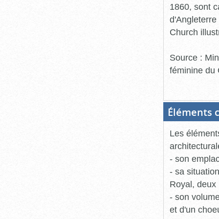
1860, sont c
d'Angleterre 
Church illust
Source : Min
féminine du
Éléments c
Les éléments 
architectura
- son emplac
- sa situati
Royal, deux 
- son volume
et d'un choeu