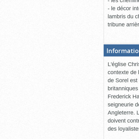
- les chemin
- le décor in
lambris du ch
tribune arriè
Informatio
L'église Chr
contexte de 
de Sorel est 
britanniques
Frederick Ha
seigneurie d
Angleterre. 
doivent cont
des loyaliste