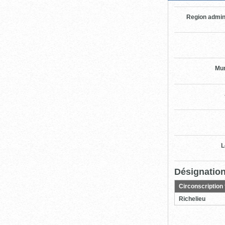
Region admin
Mun
L
Désignation
Circonscription 
Richelieu