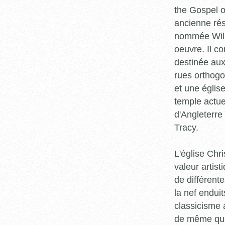
the Gospel o
ancienne rés
nommée Willi
oeuvre. Il 
destinée aux
rues orthogo
et une églis
temple actue
d'Angleterre 
Tracy.
L'église Chr
valeur artist
de différente
la nef enduit
classicisme 
de même que 