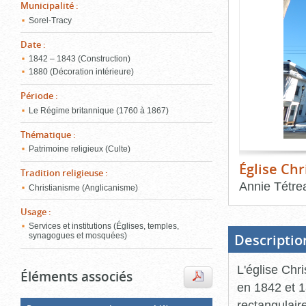
de
Municipalité
:
le
l'onglet
Sorel-Tracy
«
conten
Images
Date
:
»
1842 – 1843 (Construction)
1880 (Décoration intérieure)
Période
:
Le Régime britannique (1760 à 1867)
Thématique
:
Patrimoine religieux (Culte)
Église Ch
Tradition religieuse
:
Annie Tétrea
Christianisme (Anglicanisme)
Fin
Usage
:
du
bloc
Services et institutions (Églises, temples,
d'onglets
Descriptio
synagogues et mosquées)
L'église Chri
Éléments associés
en 1842 et 1
rectangulair