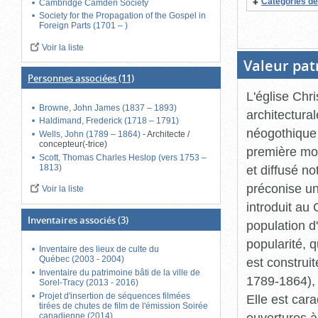
Catégories de
Cambridge Camden Society
Society for the Propagation of the Gospel in
Foreign Parts (1701 – )
Voir la liste
Valeur pat
Personnes associées
(11)
L'église Chr
Browne, John James (1837 – 1893)
architectural
Haldimand, Frederick (1718 – 1791)
néogothique 
Wells, John (1789 – 1864)
-
Architecte /
concepteur(-trice)
première moi
Scott, Thomas Charles Heslop (vers 1753 –
1813)
et diffusé 
préconise un
Voir la liste
introduit au
Inventaires associés
(3)
population d'
popularité, 
Inventaire des lieux de culte du
Québec (2003 - 2004)
est construi
Inventaire du patrimoine bâti de la ville de
1789-1864), 
Sorel-Tracy (2013 - 2016)
Projet d'insertion de séquences filmées
Elle est car
tirées de chutes de film de l'émission Soirée
ouvertures à 
canadienne (2014)