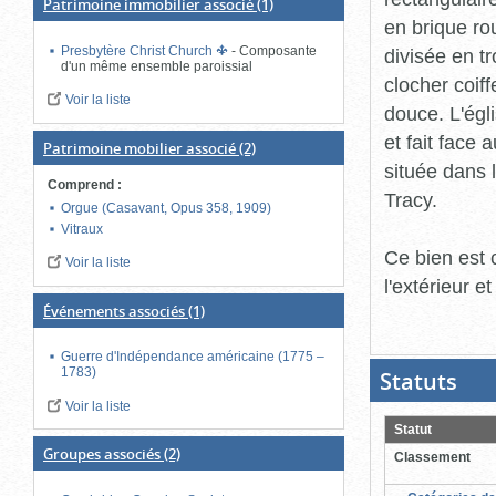
Patrimoine immobilier associé
(1)
en brique rou
Presbytère Christ Church
-
Composante
divisée en t
d'un même ensemble paroissial
clocher coiff
Voir la liste
douce. L'égl
et fait face
Patrimoine mobilier associé
(2)
située dans 
Comprend
:
Tracy.
Orgue (Casavant, Opus 358, 1909)
Vitraux
Ce bien est 
Voir la liste
l'extérieur e
Événements associés
(1)
Guerre d'Indépendance américaine (1775 –
1783)
Statuts
(Boit
ouver
cliqu
Voir la liste
pour
Statut
ferme
Groupes associés
(2)
Classement