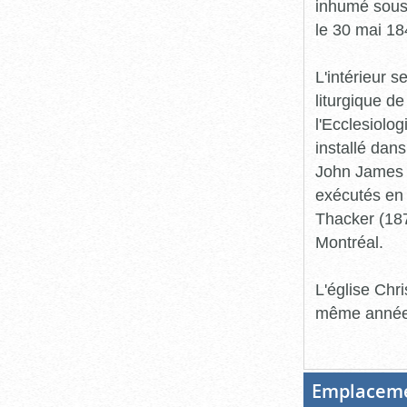
inhumé sous 
le 30 mai 18
L'intérieur 
liturgique de
l'Ecclesiolo
installé dan
John James B
exécutés en 
Thacker (187
Montréal.
L'église Chr
même année
Emplacem