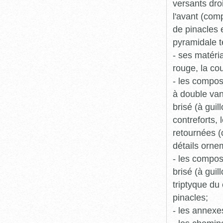
versants dro
l'avant (co
de pinacles 
pyramidale t
- ses matéri
rouge, la cou
- les composa
à double van
brisé (à guil
contreforts,
retournées (c
détails orne
- les compos
brisé (à guil
triptyque du 
pinacles;
- les annexe