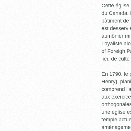
Cette église
du Canada. D
bâtiment de 
est desservi
aumônier mil
Loyaliste al
of Foreigh Pa
lieu de cult
En 1790, le 
Henry), plani
comprend l'
aux exercice
orthogonales
une église e
temple actuel
aménagement 