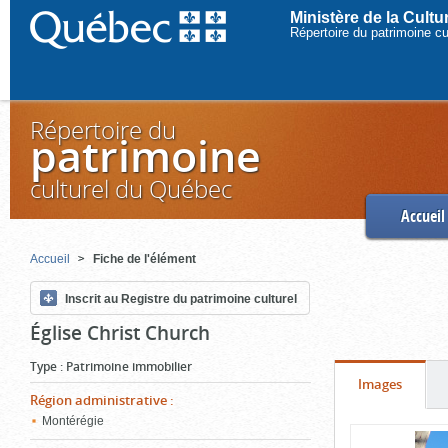
Ministère de la Cult
Répertoire du patrimoine c
Répertoire du
patrimoine
culturel du Québec
Accueil
Accueil
Fiche de l'élément
Inscrit au Registre du patrimoine culturel
Église Christ Church
Type
:
Patrimoine immobilier
Onglet
(cliquer
Images
Région administrative
:
pour
Montérégie
Contenu
voir