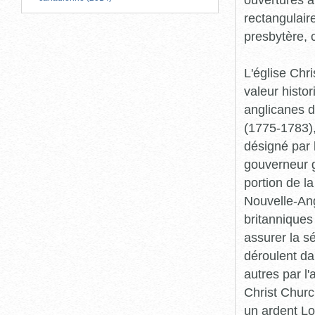
rectangulair
presbytère, 
L'église Chr
valeur histo
anglicanes d
(1775-1783), 
désigné par l
gouverneur 
portion de l
Nouvelle-Ang
britanniques
assurer la s
déroulent da
autres par l
Christ Churc
un ardent Lo