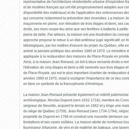
ouvrir)
représentative de l'architecture résidentielle urbaine d'inspiration f
et de modèles français qui ont été progressivement adaptés aux cond
disponibilité des matériaux) et de l'application des ordonnances de
qui concerne notamment la prévention des incendies. La maison Jea
maçonnerie en pierre, son élévation de trois étages et demi, ses ca
droits, ses murs coupe-feu ainsi que ses fenêtres à battants à peti
pierre de taille. Par ailleurs, la maison est une illustration du concep
approche propose le retour à un état antérieur jugé significatif, en fo
idéologiques, par les maîtres d'oeuvre du projet. Au Québec, elle est
animé la pensée politique des années 1960 et 1970. Le ministère de
appliquée à la restauration des maisons de Place-Royale en privilé
Ainsi, à la maison Jean-Renaud, un toit à deux versants droits a re
l'élévation de cinq étages et demi a été ramenée aux trois étages et 
de Place-Royale, qui est le plus important chantier de restauratio
années 1960 et 1970, visait à souligner l'importance de ce lieu co
en faire un symbole de la francophonie d'Amérique.
La maison Jean-Renaud présente également un intérêt patrimonial p
archéologique. Nicolas Dupont (vers 1632-1716), membre du Conse
seigneur de Neuville, acquiert le terrain en 1662 et y érige une mai
du siège de Québec (1759). Jean Renaud (vers 1734-1794), négocia
propriété de Dupont en 1768 et construit une nouvelle demeure sur c
fondations et ses caves voûtées. La maison abrite de nombreux loca
fournisseur d'épicerie, de vins et de matériel de bateaux, une tavern