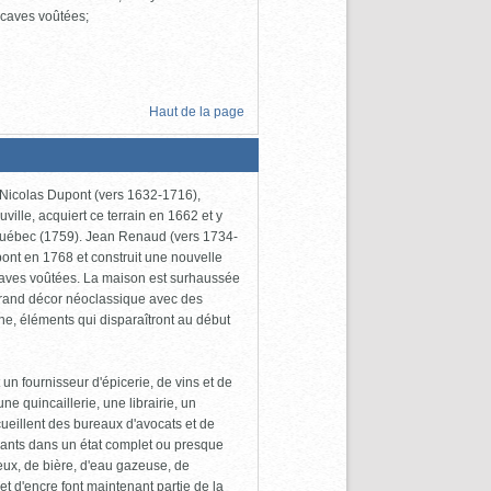
s caves voûtées;
Haut de la page
 Nicolas Dupont (vers 1632-1716),
lle, acquiert ce terrain en 1662 et y
 Québec (1759). Jean Renaud (vers 1734-
pont en 1768 et construit une nouvelle
 caves voûtées. La maison est surhaussée
 grand décor néoclassique avec des
fine, éléments qui disparaîtront au début
n fournisseur d'épicerie, de vins et de
ne quincaillerie, une librairie, un
ueillent des bureaux d'avocats et de
nants dans un état complet ou presque
eux, de bière, d'eau gazeuse, de
 d'encre font maintenant partie de la