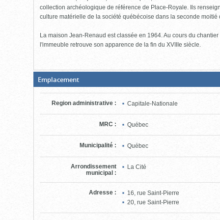
collection archéologique de référence de Place-Royale. Ils renseign
culture matérielle de la société québécoise dans la seconde moitié 
La maison Jean-Renaud est classée en 1964. Au cours du chantier 
l'immeuble retrouve son apparence de la fin du XVIIIe siècle.
(Boite
Emplacement
fermée,
cliquer
pour
Region administrative
:
Capitale-Nationale
ouvrir)
MRC
:
Québec
Municipalité
:
Québec
Arrondissement
La Cité
municipal
:
Adresse
:
16, rue Saint-Pierre
20, rue Saint-Pierre