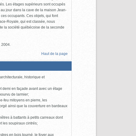
utés. Les étages supérieurs sont occupés
 au jour dans la cave de la maison Jean-
es occupants. Ces objets, qui font
lace-Royale, qui est classée, nous
e de la société québécoise de la seconde
, 2004.
Haut de la page
rchitecturale, historique et
s et demi en façade avant avec un étage
épourvu de larmier;
e-feu mitoyens en pierre, les
 forgé ainsi que la couverture en bardeaux
êtres à battants à petits carreaux dont
t les soupiraux cintrés;
stres en bois tourné, le foyer aux