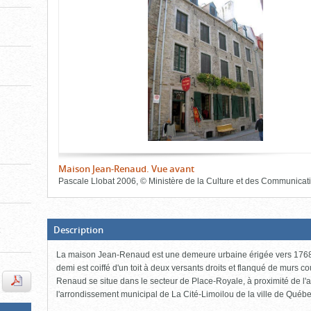
de
le
le
l'onglet
«
contenu)
contenu)
Images
»
Maison Jean-Renaud. Vue avant
Pascale Llobat
2006
,
©
Ministère de la Culture et des Communicat
Fin
du
bloc
d'onglets
(Boite
Description
t
ouverte,
cliquer
La maison Jean-Renaud est une demeure urbaine érigée vers 1768. 
pour
fermer)
demi est coiffé d'un toit à deux versants droits et flanqué de murs
Renaud se situe dans le secteur de Place-Royale, à proximité de l'
l'arrondissement municipal de La Cité-Limoilou de la ville de Québe