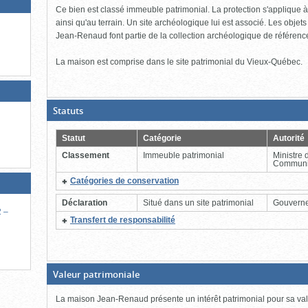
Ce bien est classé immeuble patrimonial. La protection s'applique à l'
ainsi qu'au terrain. Un site archéologique lui est associé. Les objets
Jean-Renaud font partie de la collection archéologique de référenc
La maison est comprise dans le site patrimonial du Vieux-Québec.
(Boite
Statuts
ouverte,
cliquer
pour
Statut
Catégorie
Autorité
fermer)
Classement
Immeuble patrimonial
Ministre 
Communi
(Cliquer
Catégories de conservation
pour
plus
Déclaration
Situé dans un site patrimonial
Gouvern
d'information)
2 –
(Cliquer
Transfert de responsabilité
pour
plus
d'information)
(Boite
Valeur patrimoniale
fermée,
cliquer
La maison Jean-Renaud présente un intérêt patrimonial pour sa val
pour