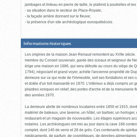
jambages et linteau en pierre de taille, le plafond à poutrelles et le
- sa situation dans le secteur de Place-Royale;
- la façade arrière donnant sur le fleuve;
- la présence d'un site archéologique euroquébécois.
(Boite
Informations historiques
fermée,
cliquer
Les origines de la maison Jean-Renaud remontent au XVIIe siècle.
pour
ouvrir)
membre du Conseil souverain, garde des sceaux et seigneur de Neuvi
érige une maison en 1686, qui sera détruite au cours du siège de
1794), négociant et grand voyer, achète l'ancienne propriété de Du
demeure sur ce qui reste de l'immeuble, soit ses fondations et ses
et dotée d'un toit mansardé en 1870. L'intérieur a déjà compris un
pilastres ioniques en relief, des portes d'arche et de la menuiserie 
des années 1970.
La demeure abrite de nombreux locataires entre 1850 et 1915, dont u
matériel de bateaux, une taverne, un hôtel, un barbier, un horloger, u
restaurant et un magasin de nouveautés. Les étages supérieurs acc
notaires. Les archéologues ont mis au jour dans la cave 168 conte
complet, dont 140 de verre et 28 de grès. Ces contenants de spiritu
médicaments, de parfum, de cosmétiques, de denrées alimentaires et