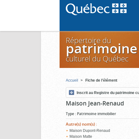
Répertoire du
patrimoine
culturel du Québec
Accueil
Fiche de l'élément
Inscrit au Registre du patrimoine cu
Maison Jean-Renaud
Type
:
Patrimoine immobilier
Autre(s) nom(s)
:
Maison Dupont-Renaud
Maison Matte