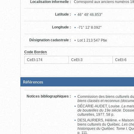
Localisation informelle
:
Correspond aux anciens numéros 18 e
Latitude
:
46° 48' 46.853"
Longitude
:
-71° 12' 8.092"
Désignation cadastrale
:
Lot
1 213 547 Ptie
Code Borden
CeEt-174
CeEt-3
CeEt-6
(Boite
Références
fermée,
cliquer
pour
Notices bibliographiques
:
Commission des biens culturels 
ouvrir)
biens classés et reconnus (docume
DÉCARIE-AUDET, Louise.
La mai
de bouteilles du 19e siècle
. Dossie
culturelles, 1977. 58 p.
DESLAURIERS, Hélène. « Maison
biens culturels du Québec.
Les che
historiques du Québec. Tome I
. Qu
p. 111.