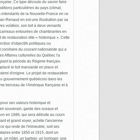
rançaise. Ce type découle du savoir-faire
itions particulières du pays (climat,
s intendants de la Nouvelle-France en ce
n-Renaud en est une illustration par sa
ves voûtées, son toit à deux versants
ts carreaux entourées de chambranles en
t de restauration dite « historique ». Cette
nction d'objectifs politiques ou
 corollaire du courant nationaliste qui a
s Affaires culturelles du Québec l'a
giant la période du Régime français.
mplacé le toit mansardé en place et
demi d'origine. Le projet de restauration
n du gouvernement québécois dans les
mme berceau de l'Amérique française et à
our ses valeurs historique et
il souverain, garde des sceaux et
son en 1686, qui sera détruite au cours
nt et grand voyer, achète l'ancienne
e qui reste de l'immeuble, soit ses
taires entre 1850 et 1915, dont un
e, un hôtel, un barbier, un horloger, une