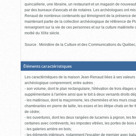
quincaillerie, une librairie, un restaurant et un magasin de nouvea
par des bureaux d'avocats et de notaires. Les archéologues ont mis
Renaud de nombreux contenants qui témoignent de la présence de c
maintenant partie de la collection archéologique de référence de P
renseignent sur la vie de ces personnes et sur la culture matériell
moitié du XIXe siècle.
Source : Ministère de la Culture et des Communications du Québec
(Boite
Éléments caractéristiques
fermée,
cliquer
Les caractéristiques de la maison Jean-Renaud liées à ses valeurs a
pour
ouvrir)
archéologique comprennent, entre autres :
- son volume, dont le plan rectangulaire, l'élévation de trois étage
supplémentaire à l'arrière ainsi que le toit à deux versants droits d
- les matériaux, dont la maçonnerie, les cheminées et les murs coup
chambranles en pierre de taille, les esses et les étripe-chats en fer
de cèdre;
- les ouvertures, dont les deux rangées de lucarnes à pignon, les fen
certaines avec contrevents, les impostes vitrées, les portes de bois e
- les galeries arrière en bois;
- les éléments intérieurs, notamment l'escalier de merisier avec balu