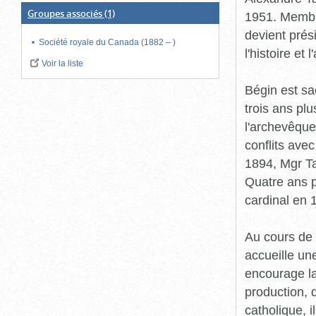
Groupes associés
(1)
1951. Membre
devient prési
Société royale du Canada (1882 – )
l'histoire et
Voir la liste
Bégin est sa
trois ans pl
l'archevêque
conflits ave
1894, Mgr Ta
Quatre ans p
cardinal en 
Au cours de 
accueille un
encourage la
production, 
catholique, i