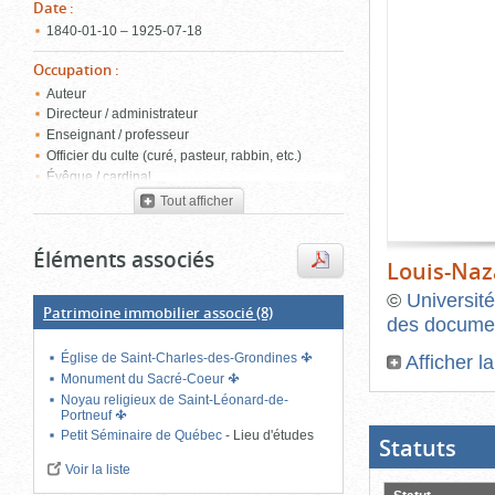
de
Date
:
le
l'onglet
1840‑01‑10 – 1925‑07‑18
«
conten
Images
Occupation
:
»
Auteur
Directeur / administrateur
Enseignant / professeur
Officier du culte (curé, pasteur, rabbin, etc.)
Évêque / cardinal
Tout afficher
Éléments associés
Louis-Naz
©
Université
Patrimoine immobilier associé
(8)
des documen
Afficher l
Église de Saint-Charles-des-Grondines
Monument du Sacré-Coeur
Fin
Noyau religieux de Saint-Léonard-de-
du
Portneuf
bloc
Petit Séminaire de Québec
-
Lieu d'études
d'onglets
Statuts
(Boit
ouver
Voir la liste
cliqu
pour