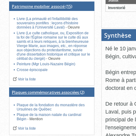
Statut
ferme
Patrimoine mobilier associé
(15)
Inventorié
Livre (La primauté et l'infaillibilité des
souverains pontifes : leçons d'histoire
données à l'Université Laval)
-
Oeuvre
Livre (Le culte catholique, ou, Exposition de
Synthèse
(B
la foi de l'Église romaine sur le culte dû aux
ou
saints et à leurs reliques, à la bienheureuse
cl
Vierge Marie, aux images, etc., en réponse
po
Né le 10 jan
aux objections du protestantisme, suivie
fe
d'une dissertation historique et critique sur le
Bégin, cultiv
célibat du clergé)
-
Oeuvre
Peinture (Mgr Louis-Nazaire Bégin)
Crosse épiscopale
Bégin entrep
Rome à parti
Voir la liste
doctorat en 
Plaques commémoratives associées
(2)
De retour à 
Plaque de la fondation du monastère des
Ursulines de Québec
Laval, puis 
Plaque de la maison natale du cardinal
principal de
Bégin
-
Mention
l'enseigneme
Voir la liste
Alexandre Ta