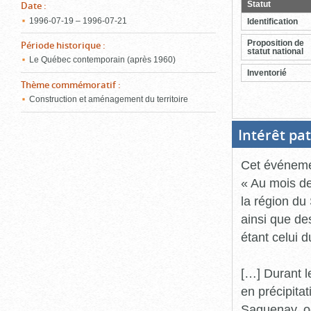
Statut
Date
:
ferme
1996‑07‑19 – 1996‑07‑21
Identification
Proposition de
Période historique
:
statut national
Le Québec contemporain (après 1960)
Inventorié
Thème commémoratif
:
Construction et aménagement du territoire
Intérêt pa
Cet événement
« Au mois de
la région d
ainsi que de
étant celui 
[…] Durant l
en précipita
Saguenay, oc