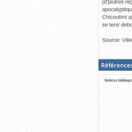
[d']autres ré
apocalyptiqu
Chicoutimi qu
se tenir debo
Source: Vill
Référence
Notices bibliog