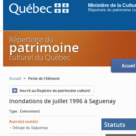
Ministère de la Cult
Répertoire du patrimoine c
Répertoire du
patrimoine
culturel du Québec
Accueil
Accueil
Fiche de l'élément
Inscrit au Registre du patrimoine culturel
Inondations de juillet 1996 à Saguenay
Type
:
Événement
Autre(s) nom(s)
:
Statuts
(Boit
ouver
Déluge du Saguenay
cliqu
pour