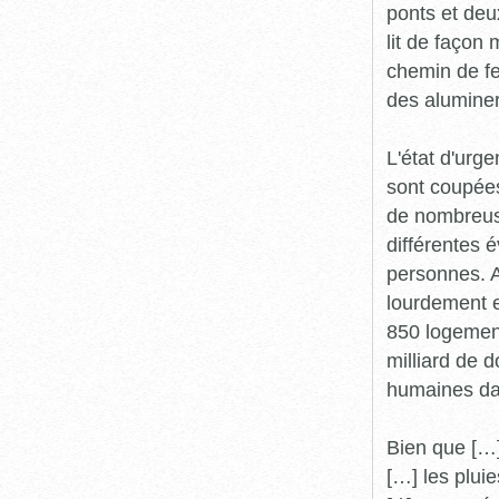
ponts et deu
lit de faço
chemin de fe
des aluminer
L'état d'urg
sont coupées
de nombreuse
différentes 
personnes. A
lourdement 
850 logement
milliard de 
humaines da
Bien que […]
[…] les plui