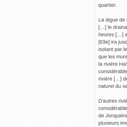
quartier.
La digue de 
[…] le drain
heures […] a
[Elle] ira ju
isolant par 
que les muni
la rivière H
considérable
rivière […] 
naturel du s
D'autres riv
considérable
de Jonquière
plusieurs im