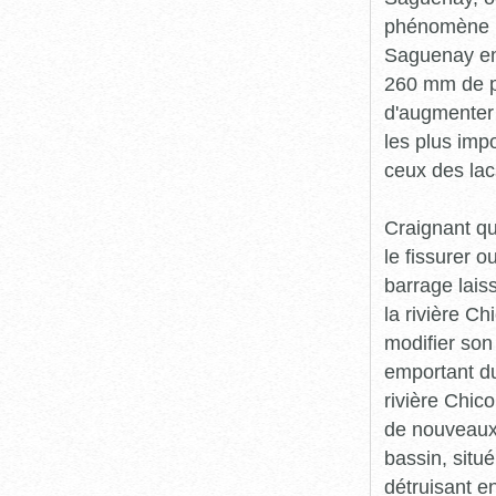
phénomène mé
Saguenay entr
260 mm de pl
d'augmenter 
les plus imp
ceux des lac
Craignant qu
le fissurer 
barrage lais
la rivière C
modifier son 
emportant du
rivière Chic
de nouveaux 
bassin, situ
détruisant e