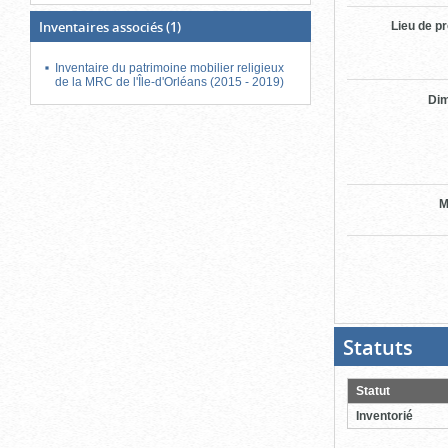
Inventaires associés
(1)
Lieu de p
Inventaire du patrimoine mobilier religieux
de la MRC de l'Île-d'Orléans (2015 - 2019)
Di
M
Statuts
(Boit
ouver
cliqu
pour
Statut
ferme
Inventorié