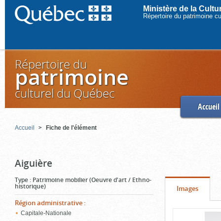
Ministère de la Cult
Répertoire du patrimoine c
Répertoire du
patrimoine
culturel du Québec
Accueil
Accueil
Fiche de l'élément
Aiguière
Type
:
Patrimoine mobilier (Oeuvre d'art / Ethno-
historique)
Onglet
(cliquer
Images
pour
Région administrative
:
Contenu
Capitale-Nationale
voir