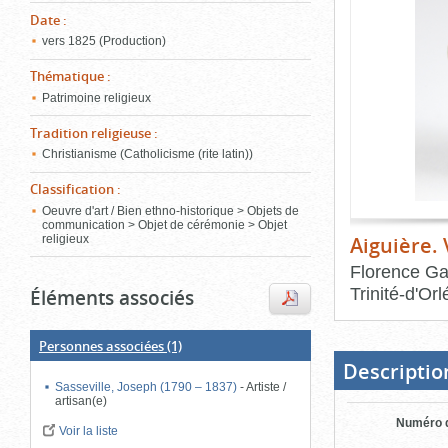
de
Date
:
le
l'onglet
«
vers 1825 (Production)
conten
Images
Thématique
:
»
Patrimoine religieux
Tradition religieuse
:
Christianisme (Catholicisme (rite latin))
Classification
:
Oeuvre d'art / Bien ethno-historique > Objets de
communication > Objet de cérémonie > Objet
Aiguière.
religieux
Florence Ga
Trinité-d'Or
Éléments associés
Fin
du
Personnes associées
(1)
bloc
d'onglets
Descriptio
Sasseville, Joseph (1790 – 1837)
-
Artiste /
artisan(e)
Numéro d
Voir la liste