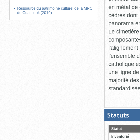
en métal de 
Ressource du patrimoine culturel de la MRC
de Coaticook (2019)
cèdres dont 
panorama en
Le cimetière
composantes,
l'alignement
l'ensemble d
catholique e
une ligne de
majorité de
standardisée
Statuts
(Boit
ouver
cliqu
pour
Statut
ferme
Inventorié