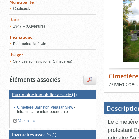
de
Municipalité
:
le
l'onglet
Coaticook
«
conten
Images
Date
:
»
1947 – (Ouverture)
Thématique
:
Patrimoine funéraire
Usage
:
Services et institutions (Cimetières)
Cimetière
Éléments associés
©
MRC de C
Patrimoine immobilier associé
(1)
Fin
du
bloc
d'onglets
Descriptio
Cimetière Barnston Pleasantview
-
Infrastructure interdépendante
Le cimetière
Voir la liste
protestant B
Inventaires associés
(1)
primaire Sai