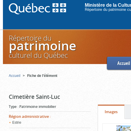
Ministère de la Cult
Répertoire du patrimoine c
Répertoire du
patrimoine
culturel du Québec
Accueil
Accueil
Fiche de l'élément
Cimetière Saint-Luc
Type
:
Patrimoine immobilier
Onglet
(cliquer
Images
Région administrative
:
pour
Estrie
Contenu
voir