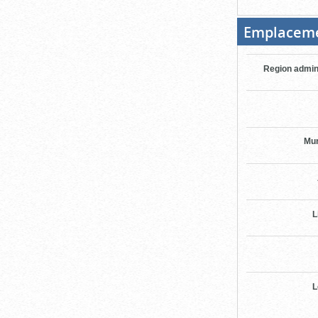
Emplacem
Region admin
Mun
L
L