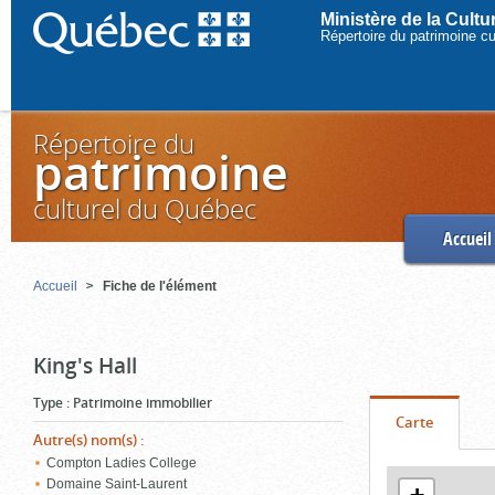
Ministère de la Cult
Répertoire du patrimoine c
Répertoire du
patrimoine
culturel du Québec
Accueil
Accueil
Fiche de l'élément
King's Hall
Type
:
Patrimoine immobilier
Onglet
(cliquer
Carte
Autre(s) nom(s)
:
pour
Compton Ladies College
Contenu
voir
Domaine Saint-Laurent