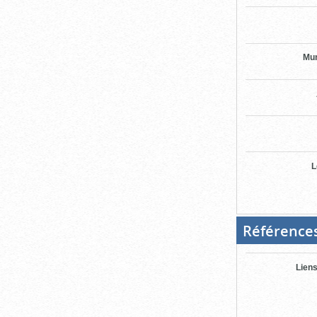
Mun
L
Référence
Liens