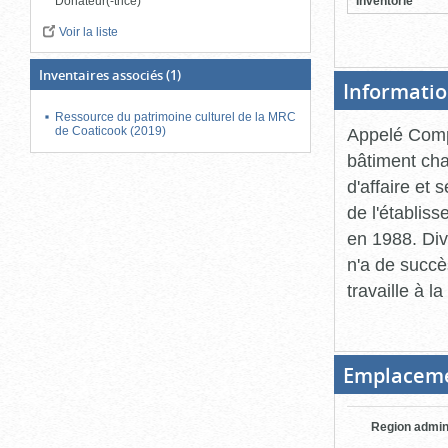
Inventorié
Donateur(-trice)
Voir la liste
Inventaires associés
(1)
Informatio
Ressource du patrimoine culturel de la MRC
de Coaticook (2019)
Appelé Compt
bâtiment cha
d'affaire et
de l'établiss
en 1988. Div
n'a de succè
travaille à 
Emplacem
Region admin