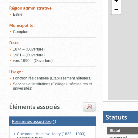
+
de
le
l'onglet
Région administrative
:
−
«
Estrie
contenu)
Carte
Municipalité
:
»
Compton
Date
:
1874 – (Ouverture)
1981 – (Ouverture)
vers 1990 – (Ouverture)
Usage
:
Fonction résidentielle (Établissement hôteliers)
Services et institutions (Collèges, séminaires et
universités)
Fin
Éléments associés
du
bloc
d'onglets
Statuts
(Boit
ouver
Personnes associées
(1)
cliqu
pour
Statut
ferme
Cochrane, Matthew Henry (1823 – 1903)
-