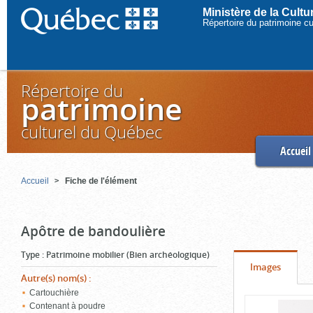
Ministère de la Cult
Répertoire du patrimoine c
Répertoire du
patrimoine
culturel du Québec
Accueil
Accueil
Fiche de l'élément
Apôtre de bandoulière
Type
:
Patrimoine mobilier (Bien archéologique)
Onglet
(cliquer
Images
Autre(s) nom(s)
:
pour
Cartouchière
Contenu
voir
Contenant à poudre