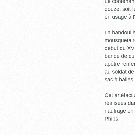
Le contenant
douze, soit 
en usage à l
La bandouliè
mousquetair
début du XVI
bande de cui
apôtre renfe
au soldat de
sac à balles
Cet artéfact
réalisées da
naufrage en 
Phips.