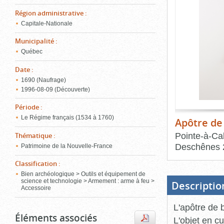
de
le
l'onglet
Région administrative
:
«
Capitale-Nationale
conten
Images
Municipalité
:
»
Québec
Date
:
1690 (Naufrage)
1996‑08‑09 (Découverte)
Période
:
Le Régime français (1534 à 1760)
Apôtre de
Pointe-à-Cal
Thématique
:
Deschênes
Patrimoine de la Nouvelle-France
Classification
:
Fin
du
Bien archéologique > Outils et équipement de
bloc
d'onglets
science et technologie > Armement : arme à feu >
Descriptio
Accessoire
L'apôtre de 
Éléments associés
L'objet en c