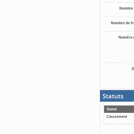
Nombre 
Nombre de f
Numéro d
D
Statuts
(Boit
ouver
cliqu
pour
Statut
ferme
Classement