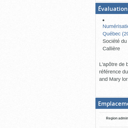
Évaluation
Numérisati
Québec (20
Société du 
Callière
L'apôtre de b
référence du
and Mary lor
Emplacem
Region admin