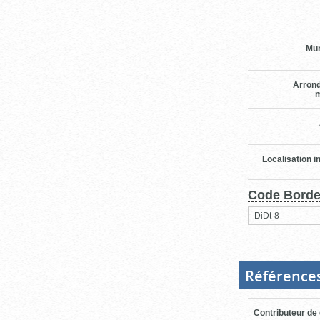
Mun
Arron
m
Localisation i
Code Bord
DiDt-8
Référence
Contributeur de