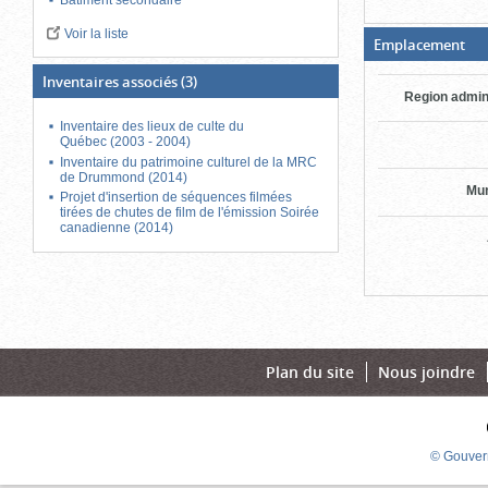
Bâtiment secondaire
Voir la liste
(Bo
Emplacement
ouv
cli
Inventaires associés
(3)
po
Region admin
fer
Inventaire des lieux de culte du
Québec (2003 - 2004)
Inventaire du patrimoine culturel de la MRC
de Drummond (2014)
Mun
Projet d'insertion de séquences filmées
tirées de chutes de film de l'émission Soirée
canadienne (2014)
Plan du site
Nous joindre
© Gouver