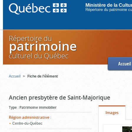
Ministère de la Cult
Répertoire du patrimoine c
Répertoire du
patrimoine
culturel du Québec
Accueil
Accueil
Fiche de l'élément
Ancien presbytère de Saint-Majorique
Type
:
Patrimoine immobilier
Onglet
(cliquer
Images
Région administrative
:
pour
Centre-du-Québec
Contenu
voir