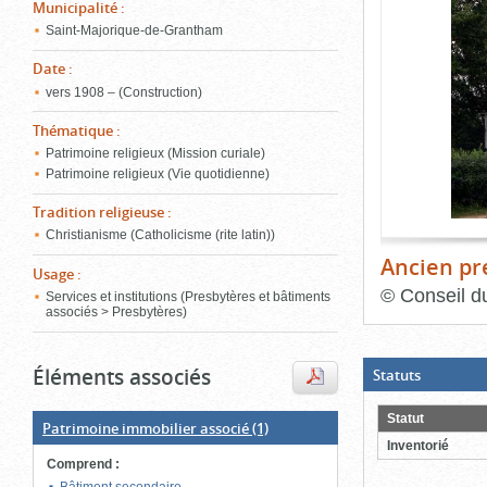
de
Municipalité
:
le
l'onglet
Saint-Majorique-de-Grantham
«
conten
Images
Date
:
»
vers 1908 – (Construction)
Thématique
:
Patrimoine religieux (Mission curiale)
Patrimoine religieux (Vie quotidienne)
Tradition religieuse
:
Christianisme (Catholicisme (rite latin))
Ancien pr
Usage
:
©
Conseil d
Services et institutions (Presbytères et bâtiments
associés > Presbytères)
Fin
du
bloc
Éléments associés
d'onglets
(Boite
Statuts
ouverte,
cliquer
pour
Statut
Patrimoine immobilier associé
(1)
fermer)
Inventorié
Comprend
: