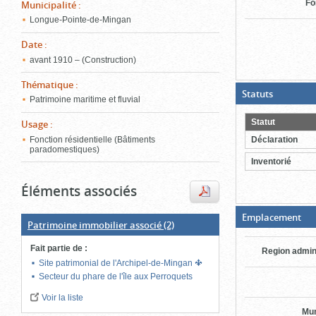
Fo
Municipalité
:
ferme
Longue-Pointe-de-Mingan
Date
:
avant 1910 – (Construction)
Thématique
:
(Boite
Statuts
Patrimoine maritime et fluvial
ouverte,
cliquer
pour
Statut
Usage
:
fermer)
Fonction résidentielle (Bâtiments
Déclaration
paradomestiques)
Inventorié
Éléments associés
(Bo
Emplacement
Patrimoine immobilier associé
(2)
fer
cli
po
Fait partie de
:
Region admin
ouv
Site patrimonial de l'Archipel-de-Mingan
Secteur du phare de l'île aux Perroquets
Voir la liste
Mun