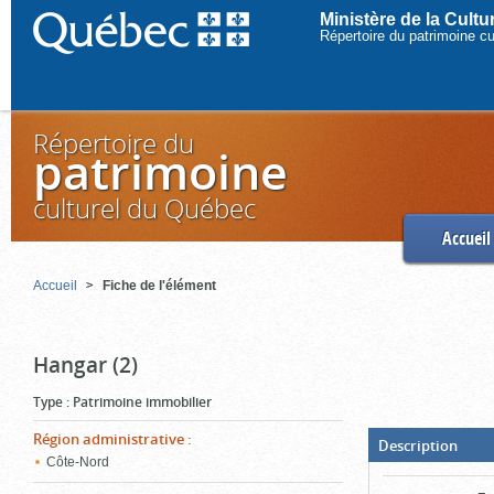
Ministère de la Cult
Répertoire du patrimoine c
Répertoire du
patrimoine
culturel du Québec
Accueil
Accueil
Fiche de l'élément
Hangar (2)
Type
:
Patrimoine immobilier
Région administrative
:
(Boit
Description
ouver
Côte-Nord
cliqu
pour