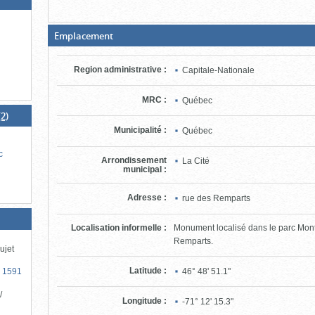
d'information)
(Boite
Emplacement
ouverte,
cliquer
pour
Region administrative
:
Capitale-Nationale
fermer)
MRC
:
Québec
2)
Municipalité
:
Québec
c
Arrondissement
La Cité
municipal
:
Adresse
:
rue des Remparts
Localisation informelle
:
Monument localisé dans le parc Mont
Remparts.
ujet
Latitude
:
46° 48' 51.1"
s 1591
/
Longitude
:
-71° 12' 15.3"