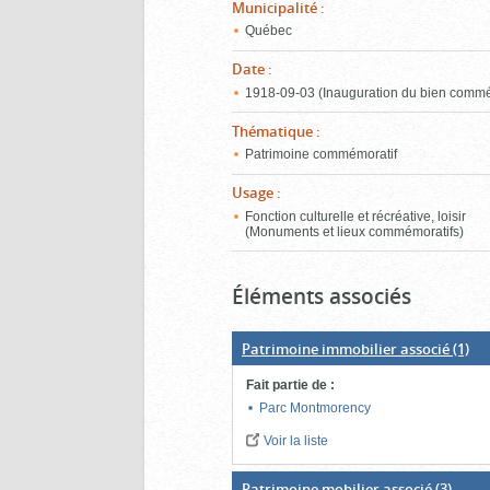
Municipalité
:
Québec
Date
:
1918‑09‑03 (Inauguration du bien commé
Thématique
:
Patrimoine commémoratif
Usage
:
Fonction culturelle et récréative, loisir
(Monuments et lieux commémoratifs)
Éléments associés
Patrimoine immobilier associé
(1)
Fait partie de
:
Parc Montmorency
Voir la liste
Patrimoine mobilier associé
(3)