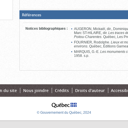
(Boite
Références
fermée,
cliquer
pour
Notices bibliographiques
:
AUGERON, Mickaël, dir., Dominique
ouvrir)
Marc ST-HILAIRE, dir.
Les traces d
Poitou-Charentes
. Québec, Les Pre
FOURNIER, Rodolphe.
Lieux et m
environs
. Québec, Éditions Garnea
MARQUIS, G.-E.
Les monuments c
1958. s.p.
n du site
Nous joindre
Crédits
Droits d'auteur
Accessibi
© Gouvernement du Québec, 2024