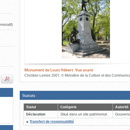
de
le
le
l'onglet
«
contenu)
contenu)
Images
»
moratif)
Monument de Louis Hébert. Vue avant
Christian Lemire
2007
,
©
Ministère de la Culture et des Communic
Fin
du
bloc
d'onglets
(Boite
Statuts
ouverte,
cliquer
pour
Statut
Catégorie
Autorité
fermer)
Déclaration
Situé dans un site patrimonial
Gouvern
(Cliquer
Transfert de responsabilité
pour
plus