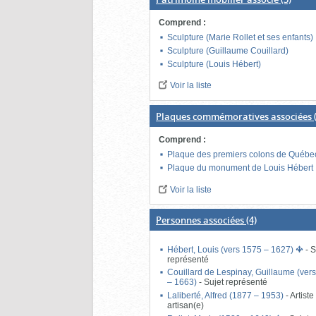
Comprend
:
Sculpture (Marie Rollet et ses enfants)
Sculpture (Guillaume Couillard)
Sculpture (Louis Hébert)
Voir la liste
Plaques commémoratives associées
(
Comprend
:
Plaque des premiers colons de Québe
Plaque du monument de Louis Hébert
Voir la liste
Personnes associées
(4)
Hébert, Louis (vers 1575 – 1627)
-
S
représenté
Couillard de Lespinay, Guillaume (ver
– 1663)
-
Sujet représenté
Laliberté, Alfred (1877 – 1953)
-
Artiste 
artisan(e)