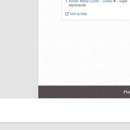
Rollet, Marie (1580 – 1649)
-
Sujet
représenté
Voir la liste
Pla