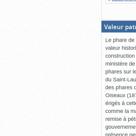
Valeur pat
Le phare de 
valeur histo
construction
ministère de
phares sur l
du Saint-Laur
des phares 
Oiseaux (187
érigés à cet
comme la mais
remise à pét
gouvernemen
présence per