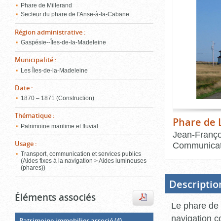
de
Phare de Millerand
le
l'onglet
Secteur du phare de l'Anse-à-la-Cabane
«
conten
Images
Région administrative
:
»
Gaspésie--Îles-de-la-Madeleine
Municipalité
:
Les Îles-de-la-Madeleine
Date
:
1870 – 1871 (Construction)
Thématique
:
Phare de 
Patrimoine maritime et fluvial
Jean-Franço
Usage
:
Communicat
Transport, communication et services publics
(Aides fixes à la navigation > Aides lumineuses
Fin
du
(phares))
bloc
d'onglets
Descriptio
Éléments associés
Le phare de 
navigation c
Patrimoine immobilier associé
(4)