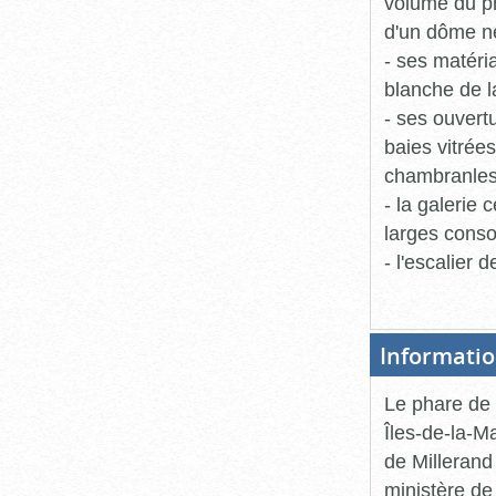
volume du ph
d'un dôme n
- ses matéri
blanche de la
- ses ouvert
baies vitrées
chambranles
- la galerie 
larges conso
- l'escalier 
Informatio
Le phare de 
Îles-de-la-M
de Millerand
ministère de