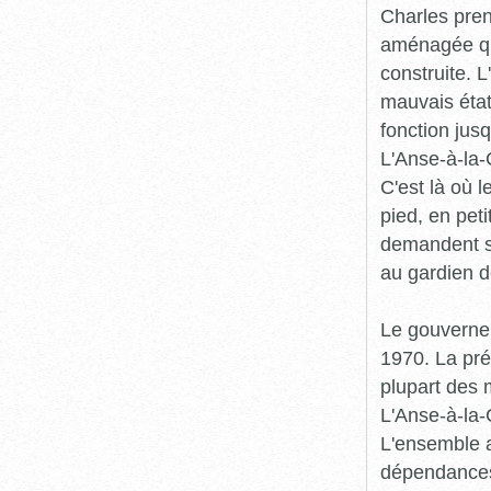
Charles pren
aménagée qu
construite. 
mauvais état
fonction jus
L'Anse-à-la-
C'est là où 
pied, en pe
demandent so
au gardien d
Le gouverne
1970. La pré
plupart des 
L'Anse-à-la-
L'ensemble a
dépendances 