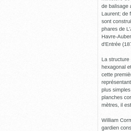
de balisage a
Laurent; de 
sont construi
phares de L'
Havre-Aubert
d'Entrée (18
La structure
hexagonal et
cette premiè
représentant
plus simples
planches cor
mètres, il es
William Corm
gardien const