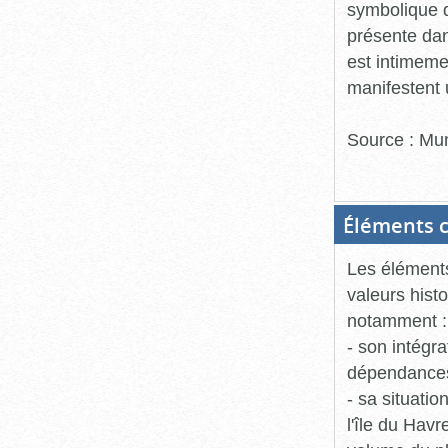
symbolique 
présente dan
est intimemen
manifestent 
Source : Mun
Éléments c
Les éléments
valeurs hist
notamment :
- son intégr
dépendance
- sa situatio
l'île du Havr