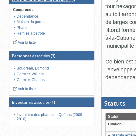
tour hexagon
Comprend
:
au toit arro
Dépendance
de larges co
Maison du gardien
Phare
littoral form
Remise à pétrole
à-la-Cabane. 
Voir la liste
municipalité
Personnes associées
(3)
Ce bien est 
l'enveloppe 
Boudreau, Edmond
Cormier, William
dépendance
Cormier, Charles
Voir la liste
Statuts
(Boit
Inventaires associés
(1)
ouver
cliqu
pour
Inventaire des phares du Québec (2009 -
Statut
ferme
2010)
Citation
Statuts antér