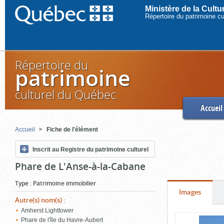
Ministère de la Cult
Répertoire du patrimoine c
Répertoire du
patrimoine
culturel du Québec
Accueil
Accueil
Fiche de l'élément
Inscrit au Registre du patrimoine culturel
Phare de L'Anse-à-la-Cabane
Type
:
Patrimoine immobilier
Onglet
(cliquer
Images
Autre(s) nom(s)
:
pour
Amherst Lighttower
Contenu
voir
Phare de l'île du Havre-Aubert