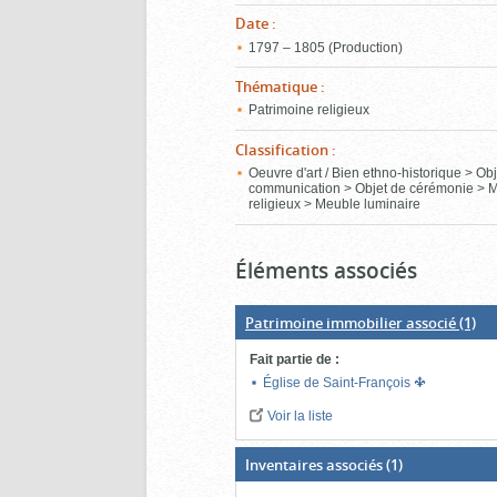
Date
:
1797 – 1805 (Production)
Thématique
:
Patrimoine religieux
Classification
:
Oeuvre d'art / Bien ethno-historique > Ob
communication > Objet de cérémonie > 
religieux > Meuble luminaire
Éléments associés
Patrimoine immobilier associé
(1)
Fait partie de
:
Église de Saint-François
Voir la liste
Inventaires associés
(1)