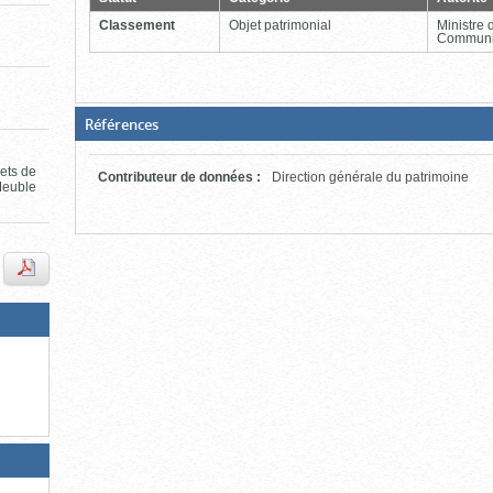
fermer)
Classement
Objet patrimonial
Ministre 
Communi
(Boite
Références
ouverte,
cliquer
pour
jets de
Contributeur de données
:
Direction générale du patrimoine
fermer)
Meuble