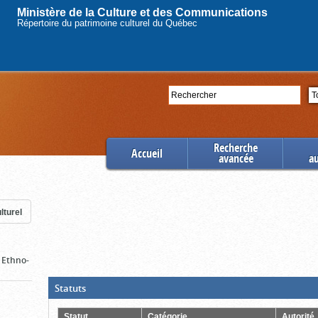
Ministère de la Culture et des Communications
Répertoire du patrimoine culturel du Québec
Rechercher
Se
Recherche
Accueil
avancée
a
lturel
/ Ethno-
(Boite
Statuts
ouverte,
cliquer
pour
Statut
Catégorie
Autorité