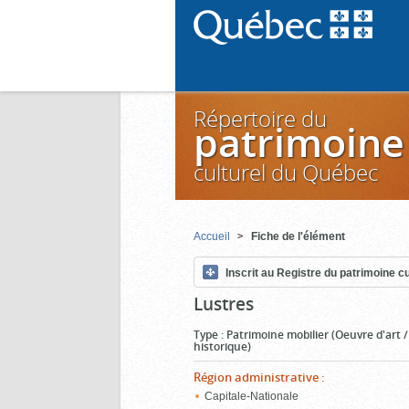
Répertoire du
patrimoine
culturel du Québec
Accueil
Fiche de l'élément
Inscrit au Registre du patrimoine cu
Lustres
Type
:
Patrimoine mobilier (Oeuvre d'art 
historique)
Région administrative
:
Capitale-Nationale