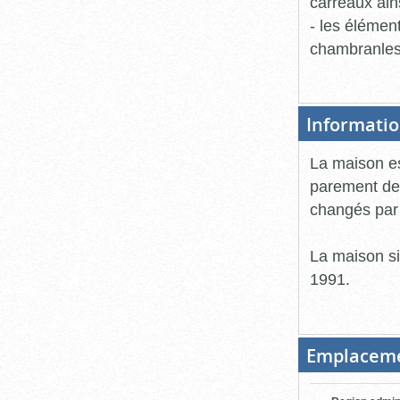
carreaux ain
- les élémen
chambranles 
Informatio
La maison es
parement des
changés par 
La maison si
1991.
Emplacem