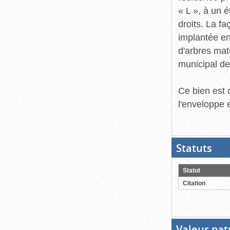
« L », à un é
droits. La f
implantée en 
d'arbres matu
municipal de
Ce bien est 
l'enveloppe 
Statuts
(Boit
ouver
cliqu
pour
Statut
ferme
Citation
Valeur pat