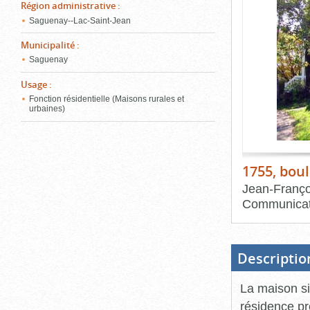
de
Région administrative
:
le
l'onglet
Saguenay--Lac-Saint-Jean
«
conten
Images
Municipalité
:
»
Saguenay
Usage
:
Fonction résidentielle (Maisons rurales et
urbaines)
1755, bou
Jean-Franço
Communicat
Fin
du
bloc
d'onglets
Descriptio
La maison si
résidence pr