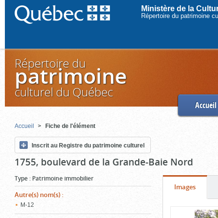
Ministère de la Cult
Répertoire du patrimoine c
Répertoire du
patrimoine
culturel du Québec
Accueil
Accueil
Fiche de l'élément
Inscrit au Registre du patrimoine culturel
1755, boulevard de la Grande-Baie Nord
Type
:
Patrimoine immobilier
Onglet
(cliquer
Images
Autre(s) nom(s)
:
pour
M-12
Contenu
voir