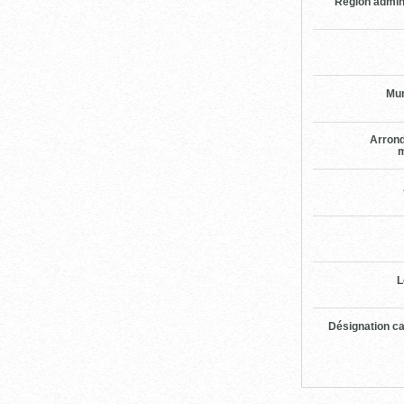
Region admin
Mun
Arron
m
L
Désignation ca