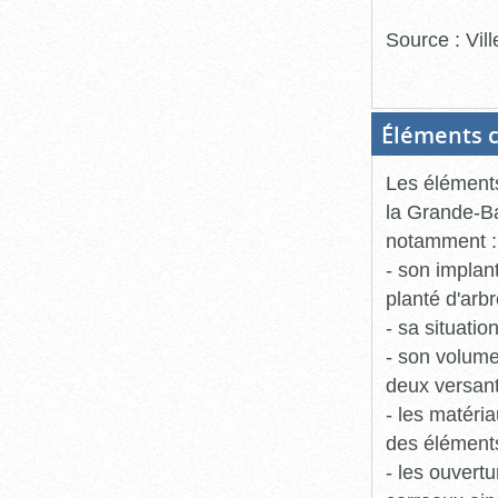
Source : Vil
Éléments c
Les éléments
la Grande-Ba
notamment :
- son implant
planté d'arbr
- sa situati
- son volume,
deux versant
- les matéri
des éléments
- les ouvertu