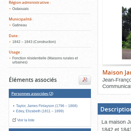
de
Région administrative
:
le
l'onglet
Outaouais
«
conten
Images
Municipalité
:
»
Gatineau
Date
:
1842 – 1843 (Construction)
Usage
:
Fonction résidentielle (Maisons rurales et
urbaines)
Maison Ja
Éléments associés
Jean-Franço
Communicat
Personnes associées
(2)
Fin
du
bloc
Taylor, James Finlayson (1796 – 1868)
d'onglets
Descriptio
Edey, Elizabeth (1811 – 1899)
Voir la liste
La maison Ja
1842 et 1843