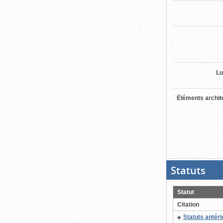
Lu
Éléments archit
Statuts
(Boit
ouver
cliqu
pour
Statut
ferme
Citation
Statuts antér