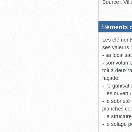
Source : Vil
Éléments c
Les éléments
ses valeurs 
- sa localisa
- son volume,
toit à deux v
façade;
- l'organisat
- les ouvertu
- la sobriét
planches cor
- la structur
- le solage 