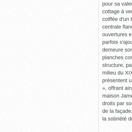
pour sa vale
cottage à ve
coiffée d'un
centrale fla
ouvertures en
parfois s'aj
demeure sont
planches cor
structure, p
milieu du XI
présentent u
», offrant a
maison James
droits par s
de la façade,
la sobriété 