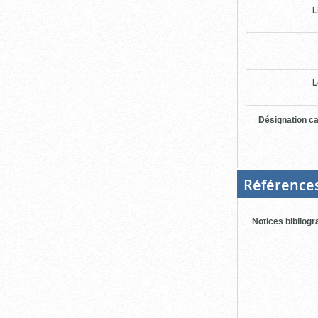
L
L
Désignation ca
Référence
Notices bibliog