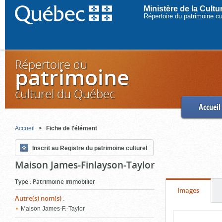
Ministère de la Cult
Répertoire du patrimoine c
Répertoire du
patrimoine
culturel du Québec
Accueil
Accueil
Fiche de l'élément
Inscrit au Registre du patrimoine culturel
Maison James-Finlayson-Taylor
Type
:
Patrimoine immobilier
Onglet
(cliquer
Images
Autre(s) nom(s)
:
pour
Maison James-F.-Taylor
Contenu
voir