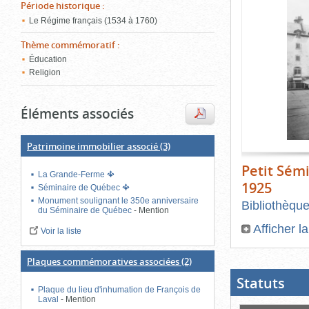
de
Période historique
:
le
l'onglet
Le Régime français (1534 à 1760)
«
conten
Images
Thème commémoratif
:
»
Éducation
Religion
Éléments associés
Patrimoine immobilier associé
(3)
Petit Sém
La Grande-Ferme
1925
Séminaire de Québec
Monument soulignant le 350e anniversaire
Bibliothèqu
du Séminaire de Québec
-
Mention
Afficher l
Voir la liste
Fin
du
Plaques commémoratives associées
(2)
bloc
d'onglets
Statuts
(Boit
ouver
Plaque du lieu d'inhumation de François de
cliqu
Laval
-
Mention
pour