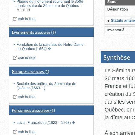
Plaque du monument soulignant le 350e
Statut
ferme
anniversaire du Séminaire de Québec
-
Désignation
Mention
Voir la liste
Statuts antér
Inventorié
Événements associés
(1)
Fondation de la paroisse de Notre-Dame-
de-Québec (1664)
Synthèse
(B
Voir la liste
ou
cl
po
Le Séminaire
Groupes associés
(1)
fe
26 mars 1663
Société des prêtres du Séminaire de
France et f
Québec (1663 – )
création du 
Voir la liste
dans les se
Québec, enr
Personnes associées
(1)
la dîme au 
Laval, François de (1623 – 1708)
Voir la liste
À son arrivé