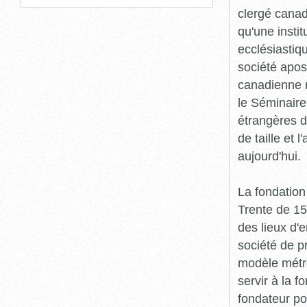
clergé canad
qu'une insti
ecclésiastiqu
société apost
canadienne n
le Séminaire
étrangères de
de taille et
aujourd'hui.
La fondation
Trente de 15
des lieux d'
société de p
modèle métro
servir à la 
fondateur pou