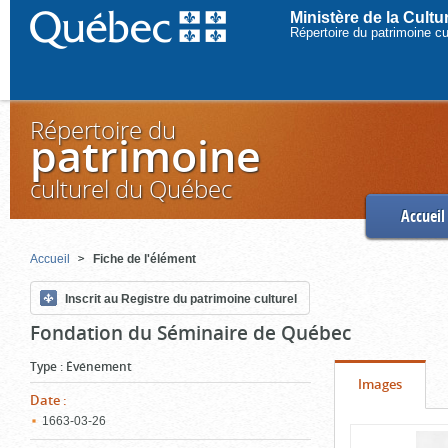
Ministère de la Cult
Répertoire du patrimoine c
Répertoire du
patrimoine
culturel du Québec
Accueil
Accueil
Fiche de l'élément
Inscrit au Registre du patrimoine culturel
Fondation du Séminaire de Québec
Type
:
Événement
Onglet
(cliquer
Images
Date
:
pour
1663‑03‑26
Contenu
voir