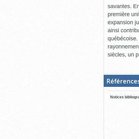
savantes. En
première uni
expansion ju
ainsi contri
québécoise. 
rayonnement 
siècles, un 
Référence
Notices bibliog