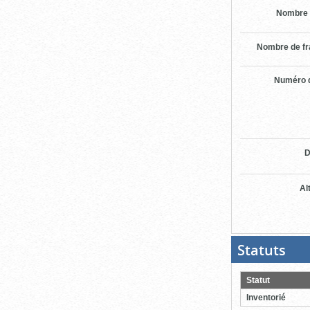
Nombre 
Nombre de f
Numéro d
D
Al
Statuts
(Boit
ouver
cliqu
pour
Statut
ferme
Inventorié