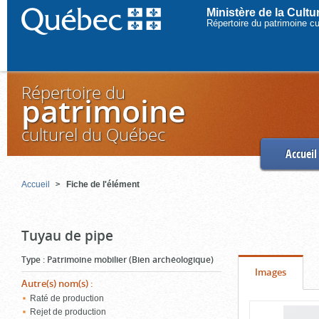
Ministère de la Cult
Répertoire du patrimoine c
Répertoire du
patrimoine
culturel du Québec
Accueil
Accueil
Fiche de l'élément
Tuyau de pipe
Type
:
Patrimoine mobilier (Bien archéologique)
Onglet
(cliquer
Images
Autre(s) nom(s)
:
pour
Raté de production
Contenu
voir
Rejet de production