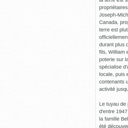
propriétaire
Joseph-Miche
Canada, prop
terre est plu
officiellemen
durant plus 
fils, Willia
poterie sur l
spécialise d
locale, puis 
contenants ut
activité jusq
Le tuyau de 
d'entre 1947
la famille Be
été découver