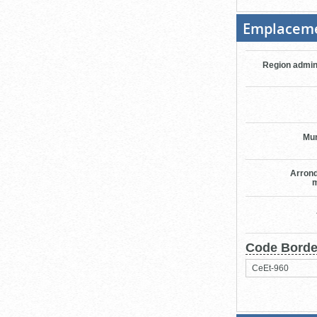
Emplacem
Region admin
Mun
Arron
m
Code Bord
CeEt-960