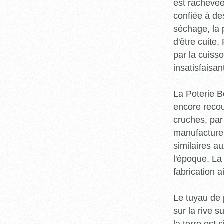
est rachevée
confiée à de
séchage, la 
d'être cuite
par la cuisso
insatisfaisan
La Poterie B
encore recou
cruches, par
manufacture 
similaires a
l'époque. La 
fabrication a
Le tuyau de 
sur la rive 
la terre est