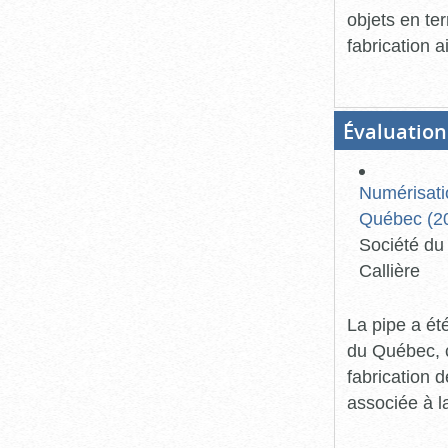
objets en te
fabrication 
Évaluation
Numérisati
Québec (20
Société du 
Callière
La pipe a ét
du Québec, ca
fabrication d
associée à l