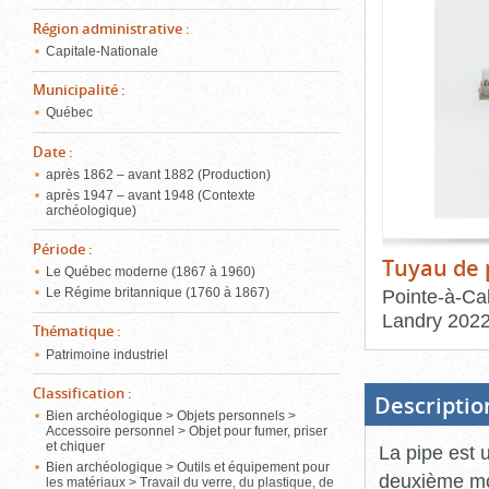
de
le
l'onglet
Région administrative
:
«
Capitale-Nationale
conten
Images
Municipalité
:
»
Québec
Date
:
après 1862 – avant 1882 (Production)
après 1947 – avant 1948 (Contexte
archéologique)
Période
:
Tuyau de 
Le Québec moderne (1867 à 1960)
Pointe-à-Cal
Le Régime britannique (1760 à 1867)
Landry
202
Thématique
:
Patrimoine industriel
Fin
du
bloc
Classification
:
d'onglets
Descriptio
Bien archéologique > Objets personnels >
Accessoire personnel > Objet pour fumer, priser
et chiquer
La pipe est 
Bien archéologique > Outils et équipement pour
deuxième moit
les matériaux > Travail du verre, du plastique, de