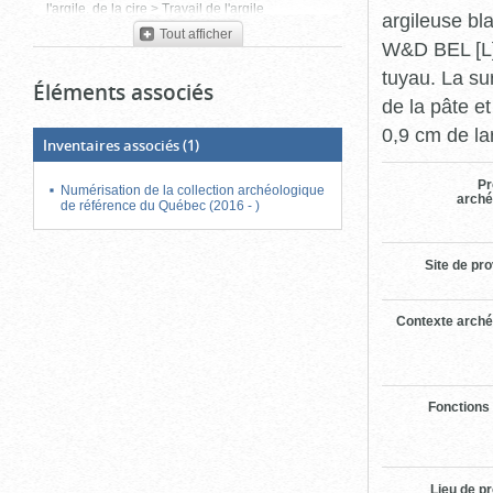
l'argile, de la cire > Travail de l'argile
argileuse bl
Tout afficher
W&D BEL [L]
tuyau. La su
Éléments associés
de la pâte e
0,9 cm de la
Inventaires associés
(1)
Pr
Numérisation de la collection archéologique
arché
de référence du Québec (2016 - )
Site de pr
Contexte arché
Fonctions
Lieu de p