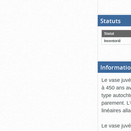
Statuts
(Boit
ouver
cliqu
pour
Statut
ferme
Inventorié
Informatio
Le vase juvé
à 450 ans av
type autocht
parement. L'
linéaires all
Le vase juvén