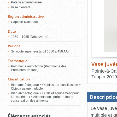
de
Poterie amérindienne
le
l'onglet
Vase d'enfant
«
conten
Images
Région administrative
:
»
Capitale-Nationale
Date
:
1969 – 1985 (Découverte)
Période
:
Sylvicole supérieur tardif ( 650 à 450 AA)
Thématique
:
Vase juvé
Patrimoine autochtone (Patrimoine des
Pointe-à-Cal
Premières Nations)
Toupin
2019
Classification
:
Bien archéologique > Objets sans classification >
Fin
du
Objet à usage multiple
bloc
Bien archéologique > Outils et équipement pour
d'onglets
Descriptio
les matériaux > Alimentation : préparation et
conservation des aliments
Le vase juvé
multiple et q
Éléments associés