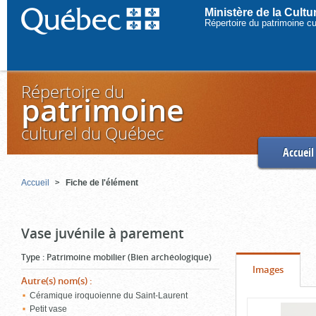
Ministère de la Cult
Répertoire du patrimoine c
Répertoire du
patrimoine
culturel du Québec
Accueil
Accueil
Fiche de l'élément
Vase juvénile à parement
Type
:
Patrimoine mobilier (Bien archéologique)
Onglet
(cliquer
Images
Autre(s) nom(s)
:
pour
Céramique iroquoienne du Saint-Laurent
Contenu
voir
Petit vase