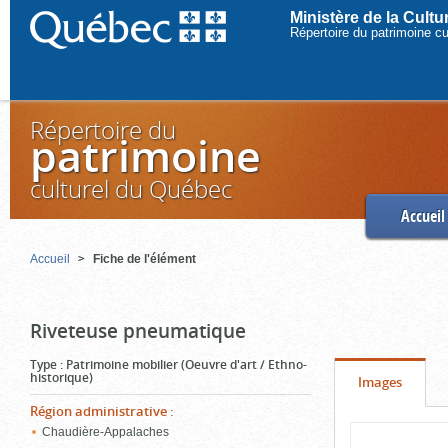
Ministère de la Cult
Répertoire du patrimoine c
Répertoire du
patrimoine
culturel du Québec
Accueil
Accueil
Fiche de l'élément
Riveteuse pneumatique
Type
:
Patrimoine mobilier (Oeuvre d'art / Ethno-
historique)
Onglet
(cliquer
Images
pour
Région administrative
:
Contenu
Chaudière-Appalaches
voir