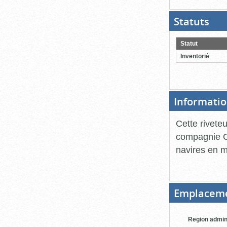
Statuts
(Boit
ouver
cliqu
pour
Statut
ferme
Inventorié
Informatio
Cette rivete
compagnie C
navires en mé
Emplacem
Region admin