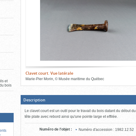
de
le
l'onglet
«
contenu)
Images
»
Clavet court. Vue latérale
Marie-Pier Morin
,
©
Musée maritime du Québec
ls et
du bois
Fin
du
bloc
d'onglets
(Boite
Description
ouverte,
cliquer
Le clavet court est un outil pour le travail du bois datant du début d
pour
fermer)
tête plate avec rebord ainsi qu'une pointe large et effilée.
Numéro de l'objet
:
Numéro d'accession : 1982.12.52
ents
e