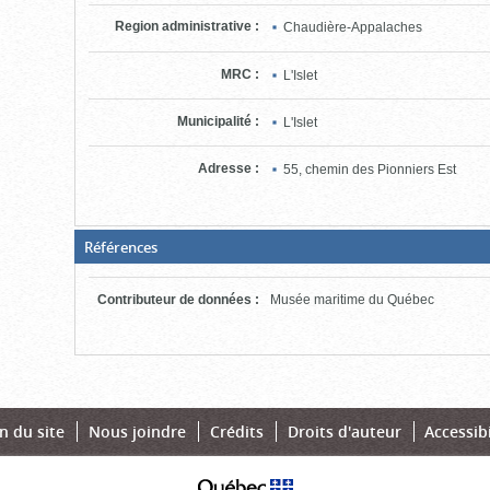
cliquer
pour
Region administrative
:
Chaudière-Appalaches
ouvrir)
MRC
:
L'Islet
Municipalité
:
L'Islet
Adresse
:
55, chemin des Pionniers Est
(Boite
Références
fermée,
cliquer
pour
Contributeur de données
:
Musée maritime du Québec
ouvrir)
n du site
Nous joindre
Crédits
Droits d'auteur
Accessibi