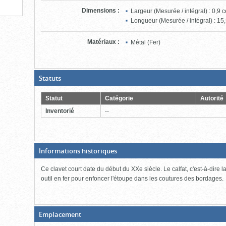
Dimensions
:
Largeur (Mesurée / intégral) : 0,9 
Longueur (Mesurée / intégral) : 15,
Matériaux
:
Métal (Fer)
(Boite
Statuts
ouverte,
cliquer
pour
Statut
Catégorie
Autorité
fermer)
Inventorié
--
(Boite
Informations historiques
fermée,
cliquer
Ce clavet court date du début du XXe siècle. Le calfat, c'est-à-dire la
pour
ouvrir)
outil en fer pour enfoncer l'étoupe dans les coutures des bordages.
(Boite
Emplacement
fermée,