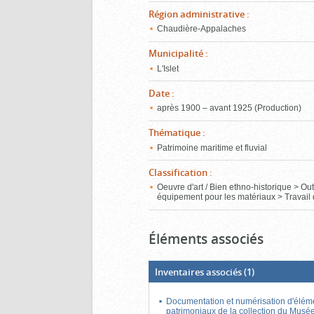
Région administrative
:
Chaudière-Appalaches
Municipalité
:
L'Islet
Date
:
après 1900 – avant 1925 (Production)
Thématique
:
Patrimoine maritime et fluvial
Classification
:
Oeuvre d'art / Bien ethno-historique > Outi
équipement pour les matériaux > Travail 
Éléments associés
Inventaires associés
(1)
Documentation et numérisation d'élém
patrimoniaux de la collection du Musé