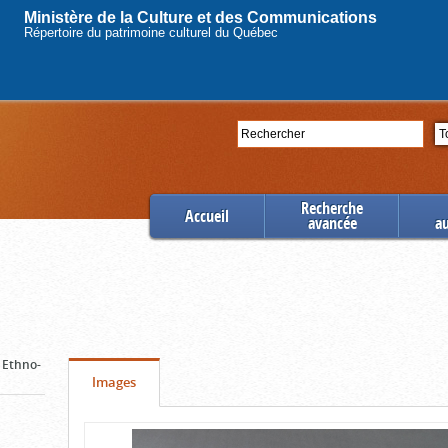
Ministère de la Culture et des Communications
Répertoire du patrimoine culturel du Québec
Rechercher
Se
Recherche
Accueil
avancée
a
/ Ethno-
Onglet
(cliquer
Images
pour
Contenu
voir