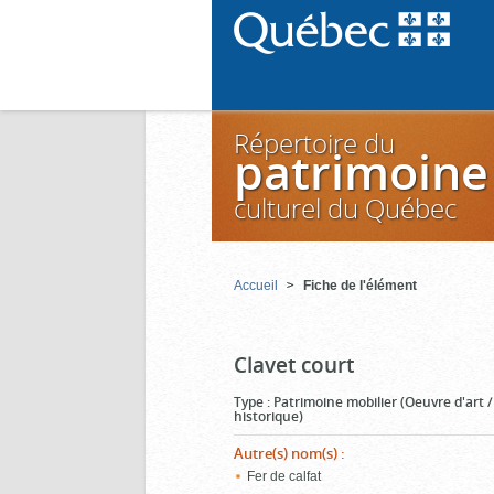
Répertoire du
patrimoine
culturel du Québec
Accueil
Fiche de l'élément
Clavet court
Type
:
Patrimoine mobilier (Oeuvre d'art 
historique)
Autre(s) nom(s)
:
Fer de calfat