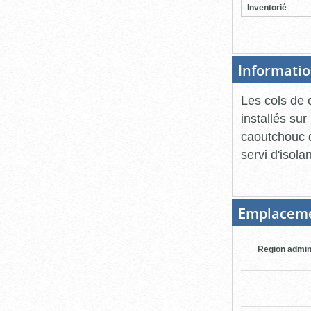
Inventorié
Informatio
Les cols de c
installés su
caoutchouc q
servi d'isolan
Emplacem
Region admin