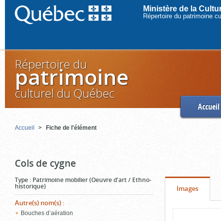
Ministère de la Cult
Répertoire du patrimoine c
Répertoire du
patrimoine
culturel du Québec
Accueil
Accueil
Fiche de l'élément
Cols de cygne
Type
:
Patrimoine mobilier (Oeuvre d'art / Ethno-
historique)
Onglet
(cliquer
Images
pour
Autre(s) nom(s)
:
Contenu
Bouches d’aération
voir