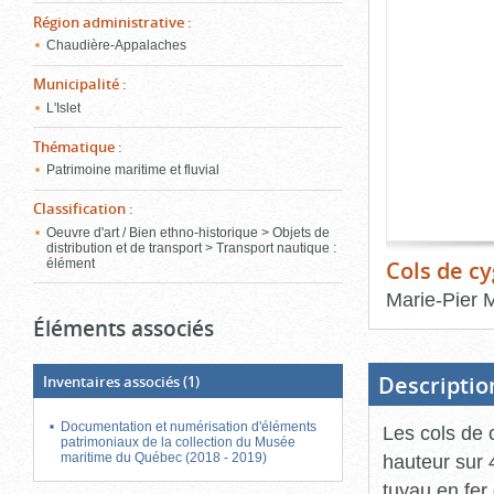
de
Région administrative
:
le
l'onglet
«
Chaudière-Appalaches
conten
Images
Municipalité
:
»
L'Islet
Thématique
:
Patrimoine maritime et fluvial
Classification
:
Oeuvre d'art / Bien ethno-historique > Objets de
distribution et de transport > Transport nautique :
Cols de c
élément
Marie-Pier 
Éléments associés
Fin
du
bloc
d'onglets
Descriptio
Inventaires associés
(1)
Documentation et numérisation d'éléments
Les cols de
patrimoniaux de la collection du Musée
maritime du Québec (2018 - 2019)
hauteur sur 
tuyau en fer