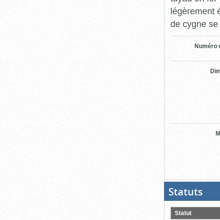
légèrement é
de cygne se 
Numéro d
Di
M
Statuts
(Boit
ouver
cliqu
pour
Statut
ferme