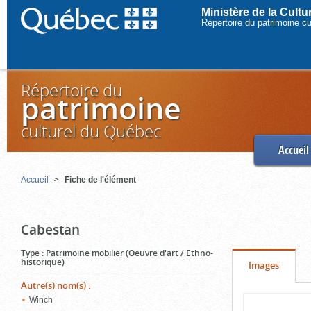
Ministère de la Cult
Répertoire du patrimoine c
Répertoire du
patrimoine
culturel du Québec
Accueil
Accueil
Fiche de l'élément
Cabestan
Type
:
Patrimoine mobilier (Oeuvre d'art / Ethno-
historique)
Onglet
(cliquer
Images
pour
Autre(s) nom(s)
:
Contenu
Winch
voir