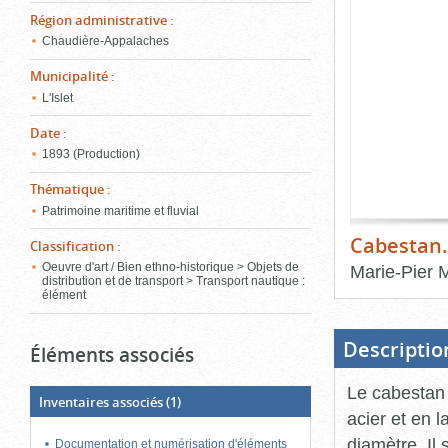
de
Région administrative
:
le
l'onglet
«
Chaudière-Appalaches
conten
Images
Municipalité
:
»
L'Islet
Date
:
1893 (Production)
Thématique
:
Patrimoine maritime et fluvial
Cabestan.
Classification
:
Oeuvre d'art / Bien ethno-historique > Objets de
Marie-Pier 
distribution et de transport > Transport nautique :
élément
Fin
du
bloc
d'onglets
Descriptio
Éléments associés
Le cabestan 
Inventaires associés
(1)
acier et en 
diamètre. Il
Documentation et numérisation d'éléments