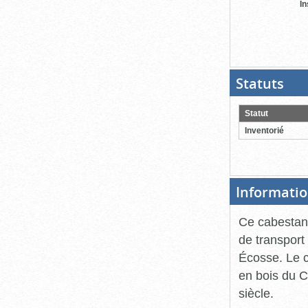
In
Statuts
(Boit
ouver
cliqu
pour
Statut
ferme
Inventorié
Informatio
Ce cabestan 
de transport
Écosse. Le c
en bois du C
siècle.