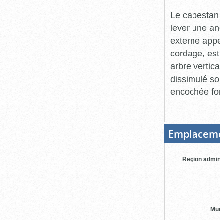
Le cabestan e
lever une anc
externe appe
cordage, est
arbre vertica
dissimulé so
encochée for
Emplacem
Region admin
Mun