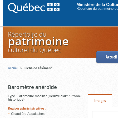
Ministère de la Cult
Répertoire du patrimoine c
Répertoire du
patrimoine
culturel du Québec
Accueil
Accueil
Fiche de l'élément
Baromètre anéroïde
Type
:
Patrimoine mobilier (Oeuvre d'art / Ethno-
historique)
Onglet
(cliquer
Images
pour
Région administrative
:
Contenu
Chaudière-Appalaches
voir