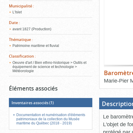
de
Municipalité
:
le
l'onglet
«
L'Islet
conten
Images
Date
:
»
avant 1827 (Production)
Thématique
:
Patrimoine maritime et fluvial
Classification
:
Oeuvre d'art / Bien ethno-historique > Outils et
équipement de science et technologie >
Baromètre
Météorologie
Marie-Pier 
Éléments associés
Fin
du
bloc
d'onglets
Descriptio
Inventaires associés
(1)
Documentation et numérisation d'éléments
Le baromètre
patrimoniaux de la collection du Musée
maritime du Québec (2018 - 2019)
L'objet de f
protégé par 