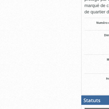
marqué de ch
de quartier d
Numéro d
Di
M
In
Statuts
(Boit
ouver
cliqu