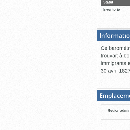
pour
Statut
ferme
Inventorié
Informatio
Ce baromètre
trouvait à b
immigrants e
30 avril 182
Emplacem
Region admin