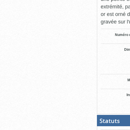
extrémité, 
or est orné d
gravée sur 
Numéro d
Di
M
In
Statuts
(Boit
ouver
cliqu