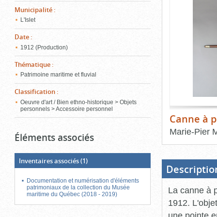
de
Municipalité
:
le
l'onglet
«
L'Islet
conten
Images
Date
:
»
1912 (Production)
Thématique
:
Patrimoine maritime et fluvial
Classification
:
Oeuvre d'art / Bien ethno-historique > Objets
personnels > Accessoire personnel
Canne à p
Marie-Pier 
Éléments associés
Fin
du
bloc
Inventaires associés
(1)
d'onglets
Descriptio
Documentation et numérisation d'éléments
patrimoniaux de la collection du Musée
La canne à 
maritime du Québec (2018 - 2019)
1912. L'obje
une pointe e