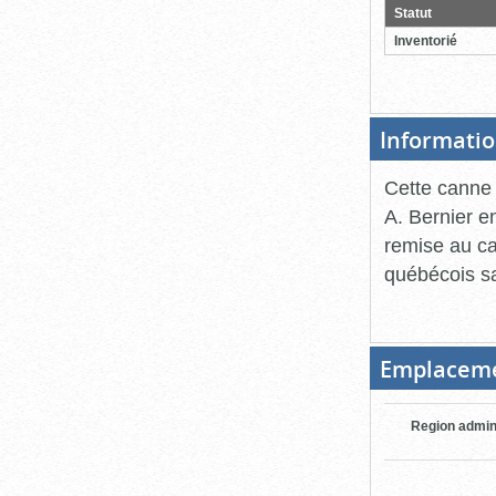
pour
Statut
ferme
Inventorié
Informatio
Cette canne 
A. Bernier 
remise au ca
québécois sa
Emplacem
Region admin