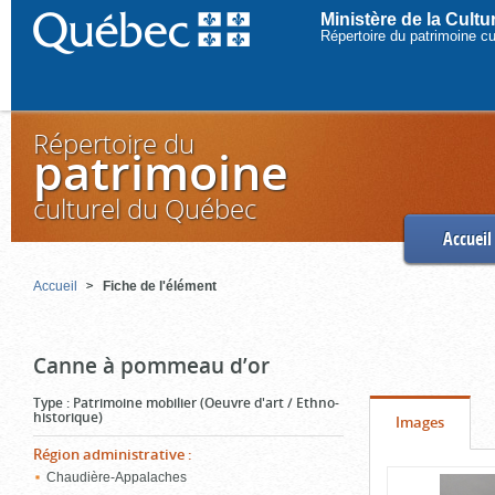
Ministère de la Cult
Répertoire du patrimoine c
Répertoire du
patrimoine
culturel du Québec
Accueil
Accueil
Fiche de l'élément
Canne à pommeau d’or
Type
:
Patrimoine mobilier (Oeuvre d'art / Ethno-
historique)
Onglet
(cliquer
Images
pour
Région administrative
:
Contenu
Chaudière-Appalaches
voir