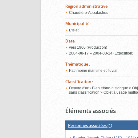
Région administrative
:
Chaudière-Appalaches
Municipalité
:
L'Islet
Date
:
vers 1900 (Production)
2004‑08‑17 – 2004‑08‑24 (Exposition)
Thématique
:
Patrimoine maritime et fluvial
Classification
:
Oeuvre d'art / Bien ethno-historique > Ob
sans classification > Objet à usage multip
Éléments associés
Personnes associées
(1)