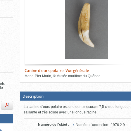
de
le
l'onglet
«
contenu)
Images
»
Canine d'ours polaire. Vue générale
Marie-Pier Morin
,
©
Musée maritime du Québec
jets
Fin
le
du
bloc
d'onglets
(Boite
Description
ouverte,
cliquer
La canine d'ours polaire est une dent mesurant 7,5 cm de longueur. 
pour
fermer)
saillante et très solide avec une longue racine.
Numéro de l'objet
:
Numéro d'accession : 1976.2.9