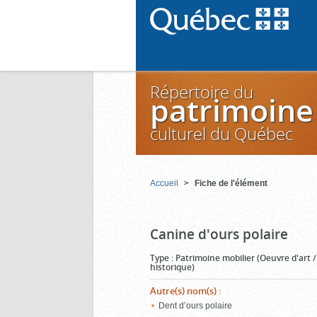
Répertoire du
patrimoine
culturel du Québec
Accueil
Fiche de l'élément
Canine d'ours polaire
Type
:
Patrimoine mobilier (Oeuvre d'art 
historique)
Autre(s) nom(s)
:
Dent d’ours polaire