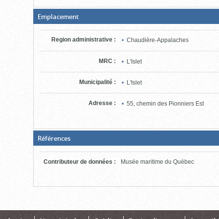
(Boite
Emplacement
fermée,
cliquer
pour
Region administrative
:
Chaudière-Appalaches
ouvrir)
MRC
:
L'Islet
Municipalité
:
L'Islet
Adresse
:
55, chemin des Pionniers Est
(Boite
Références
fermée,
cliquer
pour
Contributeur de données
:
Musée maritime du Québec
ouvrir)