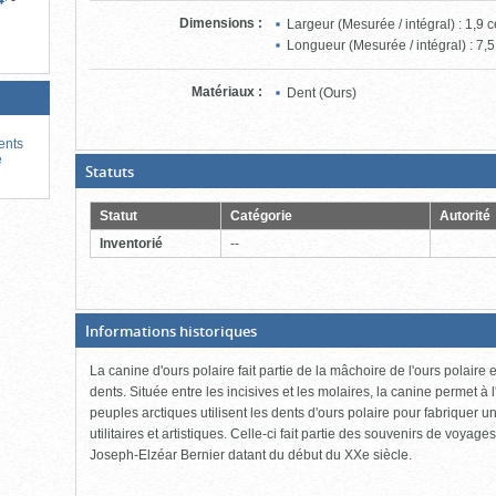
-
Dimensions
:
Largeur (Mesurée / intégral) : 1,9 
Longueur (Mesurée / intégral) : 7,5
Matériaux
:
Dent (Ours)
ents
e
(Boite
Statuts
ouverte,
cliquer
pour
Statut
Catégorie
Autorité
fermer)
Inventorié
--
(Boite
Informations historiques
fermée,
cliquer
La canine d'ours polaire fait partie de la mâchoire de l'ours polaire 
pour
ouvrir)
dents. Située entre les incisives et les molaires, la canine permet à l
peuples arctiques utilisent les dents d'ours polaire pour fabriquer un
utilitaires et artistiques. Celle-ci fait partie des souvenirs de voya
Joseph-Elzéar Bernier datant du début du XXe siècle.