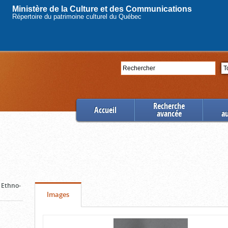
Ministère de la Culture et des Communications
Répertoire du patrimoine culturel du Québec
Rechercher
Se
Recherche
Accueil
avancée
a
/ Ethno-
Onglet
(cliquer
Images
pour
Contenu
voir