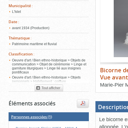
de
Municipalité
:
le
l'onglet
«
L'Islet
conten
Images
Date
:
»
avant 1934 (Production)
Thématique
:
Patrimoine maritime et fluvial
Classification
:
Oeuvre d'art / Bien ethno-historique > Objets de
communication > Objet de cérémonie > Linge et
Bicorne d
garniture liturgiques > Linge lié aux insignes
pontificaux
Vue avant
Oeuvre d'art / Bien ethno-historique > Objets
personnels > Habillement : coiffure
Marie-Pier 
Tout afficher
Fin
du
bloc
Éléments associés
d'onglets
Descriptio
Personnes associées
(1)
Le bicorne e
allongée. L'