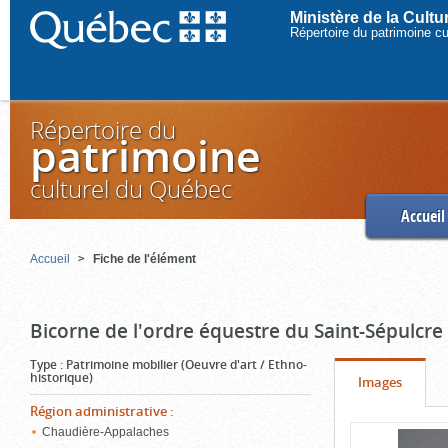
Ministère de la Cult
Répertoire du patrimoine c
Répertoire du
patrimoine
culturel du Québec
Accueil
Accueil
Fiche de l'élément
Bicorne de l'ordre équestre du Saint-Sépulcre
Type
:
Patrimoine mobilier (Oeuvre d'art / Ethno-
historique)
Onglet
(cliquer
Images
pour
Région administrative
:
Contenu
Chaudière-Appalaches
voir