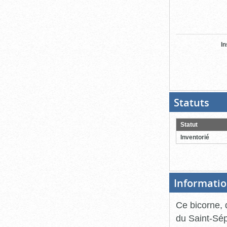
In
Statuts
(Boit
ouver
cliqu
pour
Statut
ferme
Inventorié
Informatio
Ce bicorne, 
du Saint-Sép