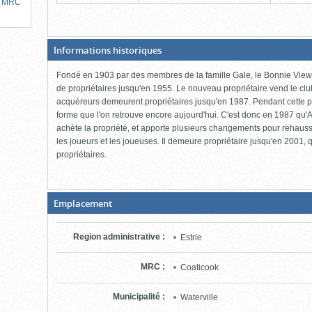
la MRC
(Boite
Informations historiques
ouverte,
cliquer
Fondé en 1903 par des membres de la famille Gale, le Bonnie View 
pour
fermer)
de propriétaires jusqu'en 1955. Le nouveau propriétaire vend le club
acquéreurs demeurent propriétaires jusqu'en 1987. Pendant cette pér
forme que l'on retrouve encore aujourd'hui. C'est donc en 1987 qu'A
achète la propriété, et apporte plusieurs changements pour rehausse
les joueurs et les joueuses. Il demeure propriétaire jusqu'en 2001, q
propriétaires.
(Boite
Emplacement
fermée,
cliquer
pour
Region administrative
:
Estrie
ouvrir)
MRC
:
Coaticook
Municipalité
:
Waterville