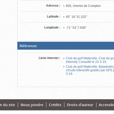
Adresse
:
600, chemin de Compton
Latitude
:
45° 16' 31.102"
Longitude
:
-71° 53' 7.508"
(Boite
Références
fermée,
cliquer
pour
Liens Internet
:
Club de golf Waterville. Club de go
ouvrir)
Internet]. Consulté le 22-3-19.
Club de golf Waterville. Baladodé
circuits interactifs guidés par GPS [
3-19.
n du site
Nous joindre
Crédits
Droits d'auteur
Accessibi