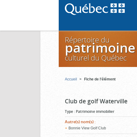
Répertoire du
patrimoine
culturel du Québec
Accueil
Fiche de l'élément
Club de golf Waterville
Type
:
Patrimoine immobilier
Autre(s) nom(s)
:
Bonnie View Golf Club