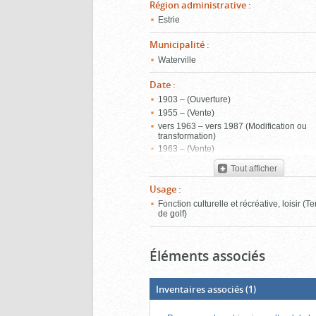
Région administrative
:
Estrie
Municipalité
:
Waterville
Date
:
1903 – (Ouverture)
1955 – (Vente)
vers 1963 – vers 1987 (Modification ou
transformation)
1963 – (Vente)
1987 – vers 2001 (Modification ou
Tout afficher
transformation)
1987 – (Vente)
Usage
:
2001 – (Vente)
Fonction culturelle et récréative, loisir (Te
de golf)
Éléments associés
Inventaires associés
(1)