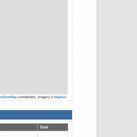
nStreetMap
contributors, Imagery ©
Mapbox
Date