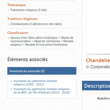
de
Thématique
:
le
l'onglet
«
Patrimoine religieux (Culte)
conten
Images
Tradition religieuse
:
»
Christianisme (Catholicisme (rite latin))
Classification
:
Oeuvre d'art / Bien ethno-historique > Objets de
communication > Objet de cérémonie > Meuble
religieux > Meuble et monument funéraires
Éléments associés
Chandelie
©
Corporati
Inventaires associés
(2)
Fin
du
bloc
Inventaire du patrimoine mobilier
d'onglets
Descriptio
religieux (2009 - 2012)
Inventaire du patrimoine mobilier religieux
de la MRC de l'Île-d'Orléans (2015 - 2019)
Numéro d