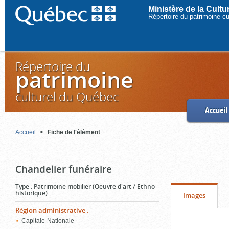
Ministère de la Cult
Répertoire du patrimoine c
Répertoire du
patrimoine
culturel du Québec
Accueil
Accueil
Fiche de l'élément
Chandelier funéraire
Type
:
Patrimoine mobilier (Oeuvre d'art / Ethno-
historique)
Onglet
(cliquer
Images
pour
Région administrative
:
Contenu
Capitale-Nationale
voir