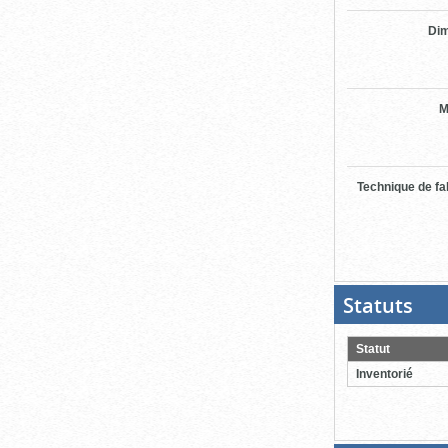
Di
M
Technique de fa
Statuts
(Boit
ouver
cliqu
pour
Statut
ferme
Inventorié