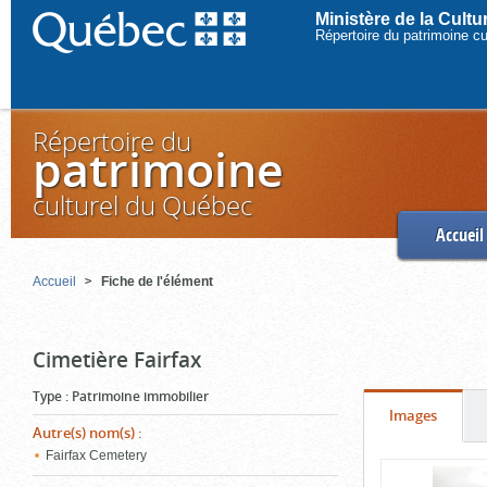
Ministère de la Cult
Répertoire du patrimoine c
Répertoire du
patrimoine
culturel du Québec
Accueil
Accueil
Fiche de l'élément
Cimetière Fairfax
Type
:
Patrimoine immobilier
Onglet
(cliquer
Images
Autre(s) nom(s)
:
pour
Fairfax Cemetery
Contenu
voir