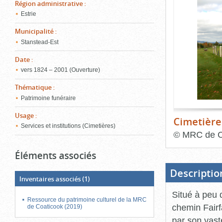
de
Région administrative
:
le
l'onglet
Estrie
«
conten
Images
Municipalité
:
»
Stanstead-Est
Date
:
vers 1824 – 2001 (Ouverture)
Thématique
:
Patrimoine funéraire
Usage
:
Cimetière
Services et institutions (Cimetières)
©
MRC de C
Fin
Éléments associés
du
bloc
d'onglets
Descriptio
Inventaires associés
(1)
Situé à peu 
Ressource du patrimoine culturel de la MRC
chemin Fairf
de Coaticook (2019)
par son vast