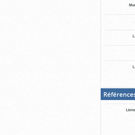
Mun
L
L
Référence
Liens