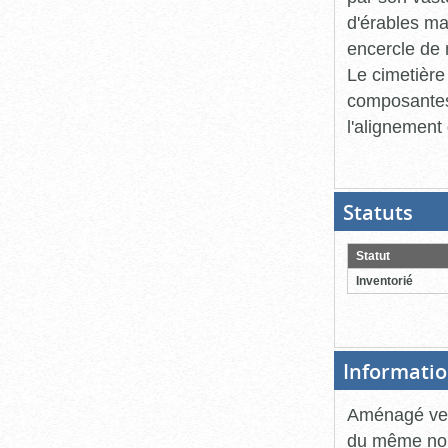
d'érables ma
encercle de n
Le cimetière
composantes,
l'alignement
Statuts
(Boit
ouver
cliqu
pour
Statut
ferme
Inventorié
Informatio
Aménagé ver
du même nom,