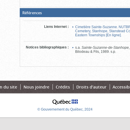
(Boite
Références
fermée,
cliquer
pour
Liens Internet
:
Cimetière Sainte-Suzanne. NUTBR
ouvrir)
Cemetery, Stanhope, Stanstead Cou
Eastern Townships [En ligne].
Notices bibliographiques
:
s.a.
Sainte-Suzanne-de-Stanhope
Bilodeau & Fils, 1989. s.p.
n du site
Nous joindre
Crédits
Droits d'auteur
Accessibi
© Gouvernement du Québec, 2024