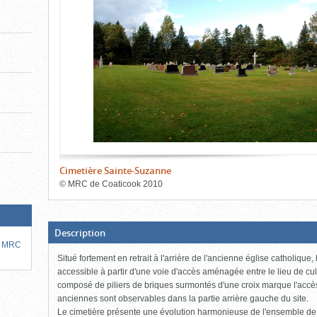
de
le
le
l'onglet
«
contenu)
contenu)
Images
»
Cimetière Sainte-Suzanne
©
MRC de Coaticook
2010
Fin
du
bloc
d'onglets
(Boite
Description
ouverte,
la MRC
cliquer
Situé fortement en retrait à l'arrière de l'ancienne église catholique
pour
fermer)
accessible à partir d'une voie d'accès aménagée entre le lieu de cult
composé de piliers de briques surmontés d'une croix marque l'accès p
anciennes sont observables dans la partie arrière gauche du site.
Le cimetière présente une évolution harmonieuse de l'ensemble de