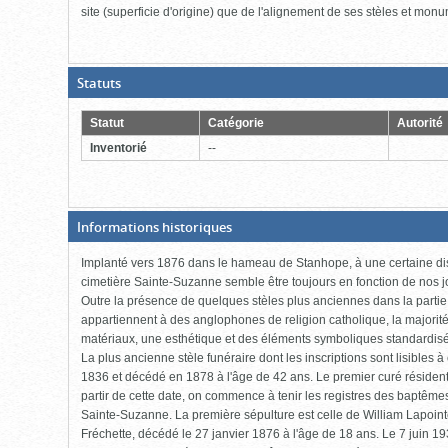
site (superficie d'origine) que de l'alignement de ses stèles et mon
(Boite
Statuts
ouverte,
cliquer
pour
Statut
Catégorie
Autorité
fermer)
Inventorié
--
(Boite
Informations historiques
fermée,
cliquer
Implanté vers 1876 dans le hameau de Stanhope, à une certaine dista
pour
ouvrir)
cimetière Sainte-Suzanne semble être toujours en fonction de nos jou
Outre la présence de quelques stèles plus anciennes dans la partie
appartiennent à des anglophones de religion catholique, la majori
matériaux, une esthétique et des éléments symboliques standardisé
La plus ancienne stèle funéraire dont les inscriptions sont lisibles à
1836 et décédé en 1878 à l'âge de 42 ans. Le premier curé réside
partir de cette date, on commence à tenir les registres des baptême
Sainte-Suzanne. La première sépulture est celle de William Lapointe
Fréchette, décédé le 27 janvier 1876 à l'âge de 18 ans. Le 7 juin 1