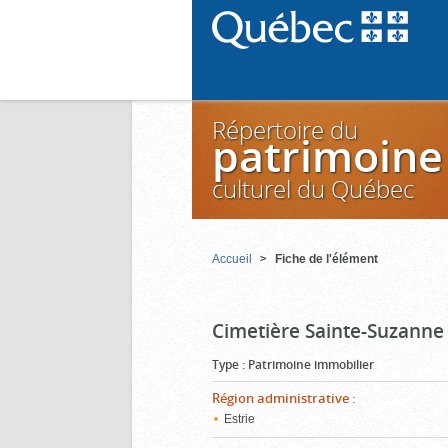
Répertoire du
patrimoine
culturel du Québec
Accueil
Fiche de l'élément
Cimetière Sainte-Suzanne
Type
:
Patrimoine immobilier
Région administrative
:
Estrie