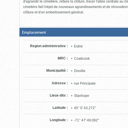
d'agrandir le cimetière, refaire la clôture, tracer l'allée centrale au
cimetière fait l'objet de nouveaux agrandissements et de rénovations,
clôture et d'un embellissement général.
(Boite
Emplacement
fermée,
cliquer
pour
Region administrative
:
Estrie
ouvrir)
MRC
:
Coaticook
Municipalité
:
Dixville
Adresse
:
rue Principale
Lieux-dits
:
Stanhope
Latitude
:
45° 0' 43.272"
Longitude
:
-71° 47' 49.092"