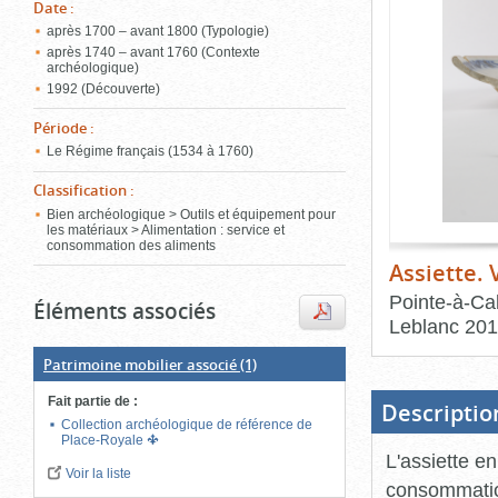
de
Date
:
le
l'onglet
après 1700 – avant 1800 (Typologie)
«
après 1740 – avant 1760 (Contexte
conten
archéologique)
Images
1992 (Découverte)
»
Période
:
Le Régime français (1534 à 1760)
Classification
:
Bien archéologique > Outils et équipement pour
les matériaux > Alimentation : service et
consommation des aliments
Assiette.
Pointe-à-Cal
Éléments associés
Leblanc
201
Patrimoine mobilier associé
(1)
Fin
du
bloc
Fait partie de
:
d'onglets
Descriptio
Collection archéologique de référence de
Place-Royale
L'assiette en
Voir la liste
consommation