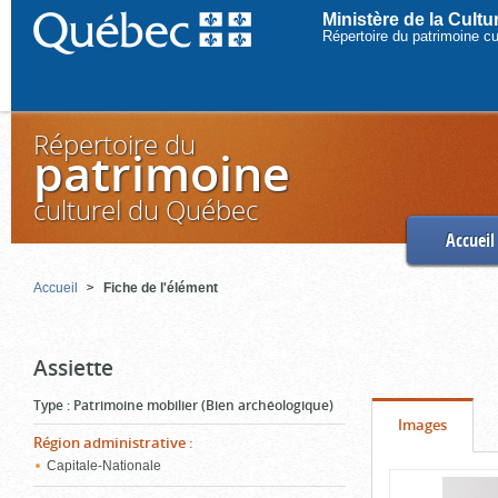
Ministère de la Cult
Répertoire du patrimoine c
Répertoire du
patrimoine
culturel du Québec
Accueil
Accueil
Fiche de l'élément
Assiette
Type
:
Patrimoine mobilier (Bien archéologique)
Onglet
(cliquer
Images
Région administrative
:
pour
Capitale-Nationale
Contenu
voir