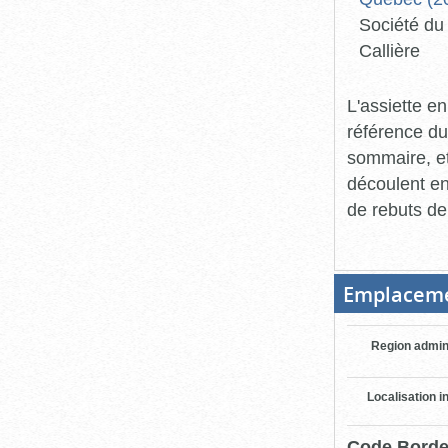
Société du 
Callière
L'assiette en
référence du
sommaire, et
découlent en
de rebuts de 
Emplacem
Region admin
Localisation i
Code Bord