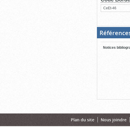
CeEt-46
Référence
Notices bibliog
Plan du site
Nous joindre