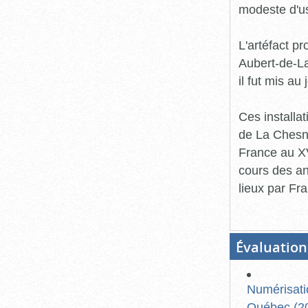
modeste d'u
L'artéfact p
Aubert-de-L
il fut mis au
Ces installa
de La Chesna
France au XVI
cours des an
lieux par Fr
Évaluation
Numérisati
Québec (20