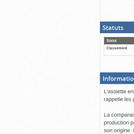
Statuts
(Boit
ouver
cliqu
pour
Statut
ferme
Classement
Informatio
L'assiette en
rappelle les 
La comparais
production p
son origine. 