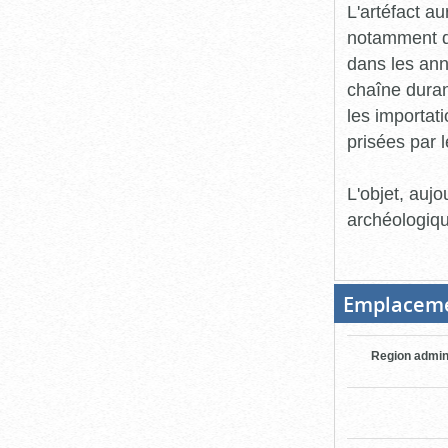
L'artéfact a
notamment de
dans les ann
chaîne durant
les importat
prisées par 
L'objet, aujo
archéologiqu
Emplacem
Region admin