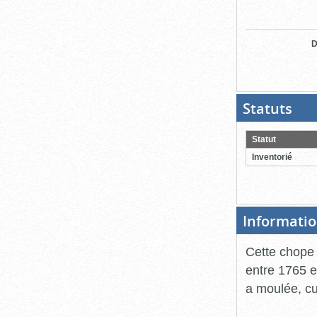
D
Statuts
(Boit
ouver
cliqu
pour
Statut
ferme
Inventorié
Informatio
Cette chope 
entre 1765 et
a moulée, cu