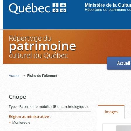
Ministère de la Cult
Répertoire du patrimoine c
Répertoire du
patrimoine
culturel du Québec
Accueil
Accueil
Fiche de l'élément
Chope
Type
:
Patrimoine mobilier (Bien archéologique)
Onglet
(cliquer
Images
Région administrative
:
pour
Montérégie
Contenu
voir