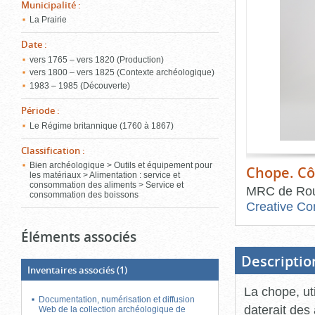
de
Municipalité
:
le
l'onglet
La Prairie
«
conten
Images
Date
:
»
vers 1765 – vers 1820 (Production)
vers 1800 – vers 1825 (Contexte archéologique)
1983 – 1985 (Découverte)
Période
:
Le Régime britannique (1760 à 1867)
Classification
:
Bien archéologique > Outils et équipement pour
Chope. Cô
les matériaux > Alimentation : service et
consommation des aliments > Service et
MRC de Rou
consommation des boissons
Creative Co
Fin
Éléments associés
du
bloc
d'onglets
Descriptio
Inventaires associés
(1)
La chope, ut
Documentation, numérisation et diffusion
daterait des
Web de la collection archéologique de