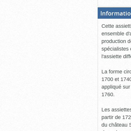
Informatio
Cette assiett
ensemble d'a
production d
spécialiste
l'assiette d
La forme cir
1700 et 1740
appliqué sur
1760.
Les assiette
partir de 172
du château S