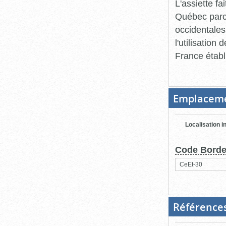
L'assiette fa
Québec parce
occidentales
l'utilisation
France établ
Emplacem
Localisation i
Code Bord
CeEt-30
Référence