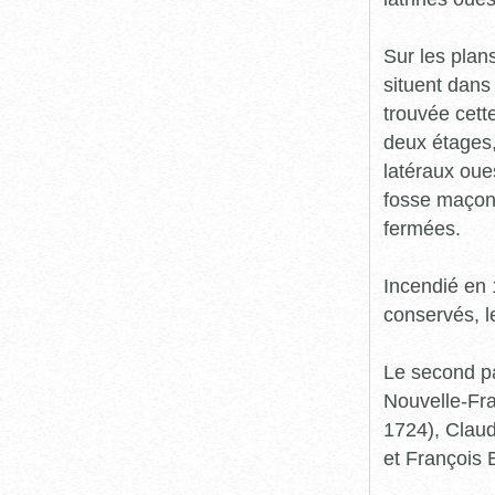
Sur les plans
situent dans 
trouvée cett
deux étages,
latéraux oue
fosse maçonn
fermées.
Incendié en 
conservés, l
Le second pa
Nouvelle-Fra
1724), Clau
et François 