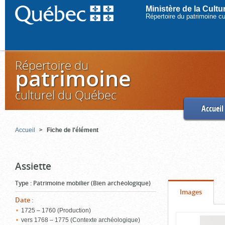
Ministère de la Cult
Répertoire du patrimoine c
Répertoire du
patrimoine
culturel du Québec
Accueil
Accueil
Fiche de l'élément
Assiette
Type
:
Patrimoine mobilier (Bien archéologique)
Onglet
(cliquer
Images
Date
:
pour
1725 – 1760 (Production)
Contenu
voir
vers 1768 – 1775 (Contexte archéologique)