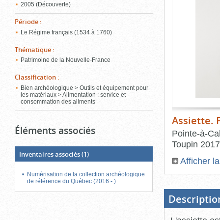
de
2005 (Découverte)
le
l'onglet
«
Période
:
conten
Images
Le Régime français (1534 à 1760)
»
Thématique
:
Patrimoine de la Nouvelle-France
Classification
:
Bien archéologique > Outils et équipement pour
les matériaux > Alimentation : service et
consommation des aliments
Assiette. 
Éléments associés
Pointe-à-Cal
Toupin
2017
Inventaires associés
(1)
Afficher l
Numérisation de la collection archéologique
Fin
de référence du Québec (2016 - )
du
bloc
d'onglets
Descriptio