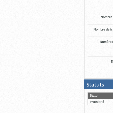
Nombre 
Nombre de f
Numéro d
D
Statuts
(Boit
ouver
cliqu
pour
Statut
ferme
Inventorié