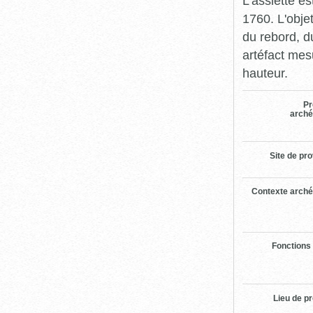
L'assiette es
1760. L'obje
du rebord, d
artéfact mes
hauteur.
Pr
arché
Site de pr
Contexte arché
Fonctions
Lieu de p