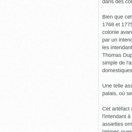
dans des con
Bien que cet
1768 et 1775 
colonie avan
par un intend
les intendan
Thomas Dupu
simple de l'a
domestiques 
Une telle as
palais, où se
Cet artéfact
l'intendant 
assiettes or
latrines oues