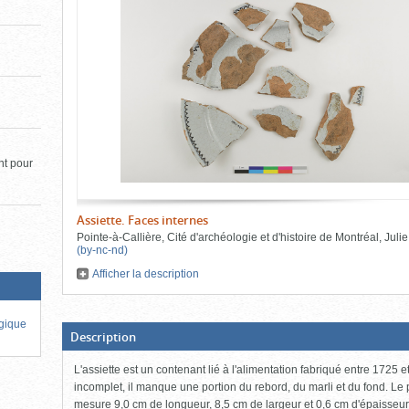
de
le
l'onglet
«
contenu)
Images
»
nt pour
Assiette. Faces internes
Pointe-à-Callière, Cité d'archéologie et d'histoire de Montréal
,
Juli
(by-nc-nd)
Afficher la description
Fin
du
bloc
ogique
d'onglets
(Boite
Description
ouverte,
cliquer
L'assiette est un contenant lié à l'alimentation fabriqué entre 1725 
pour
fermer)
incomplet, il manque une portion du rebord, du marli et du fond. Le 
mesure 9,0 cm de longueur, 8,5 cm de largeur et 0,6 cm d'épaisseur