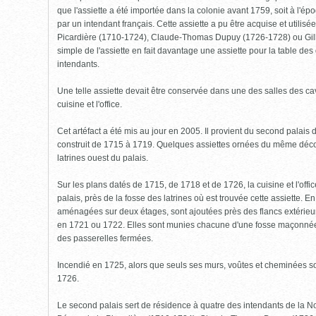
que l'assiette a été importée dans la colonie avant 1759, soit à l'ép
par un intendant français. Cette assiette a pu être acquise et utilis
Picardière (1710-1724), Claude-Thomas Dupuy (1726-1728) ou Gil
simple de l'assiette en fait davantage une assiette pour la table d
intendants.
Une telle assiette devait être conservée dans une des salles des cav
cuisine et l'office.
Cet artéfact a été mis au jour en 2005. Il provient du second palais 
construit de 1715 à 1719. Quelques assiettes ornées du même décor
latrines ouest du palais.
Sur les plans datés de 1715, de 1718 et de 1726, la cuisine et l'offic
palais, près de la fosse des latrines où est trouvée cette assiette. En 
aménagées sur deux étages, sont ajoutées près des flancs extérieur
en 1721 ou 1722. Elles sont munies chacune d'une fosse maçonnée e
des passerelles fermées.
Incendié en 1725, alors que seuls ses murs, voûtes et cheminées son
1726.
Le second palais sert de résidence à quatre des intendants de la N