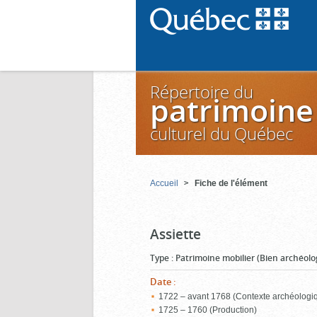
Répertoire du
patrimoine
culturel du Québec
Accueil
Fiche de l'élément
Assiette
Type
:
Patrimoine mobilier (Bien archéolo
Date
:
1722 – avant 1768 (Contexte archéologi
1725 – 1760 (Production)