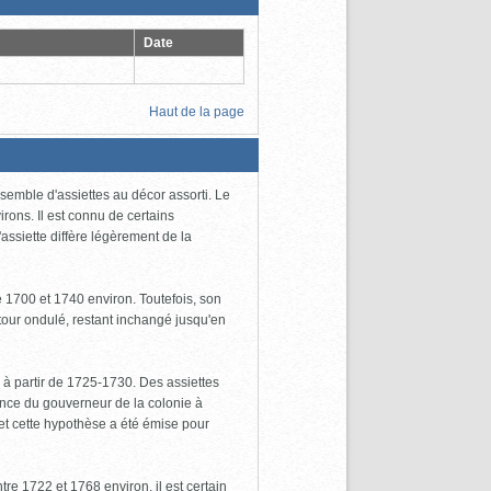
Date
Haut de la page
ensemble d'assiettes au décor assorti. Le
rons. Il est connu de certains
ssiette diffère légèrement de la
e 1700 et 1740 environ. Toutefois, son
tour ondulé, restant inchangé jusqu'en
 à partir de 1725-1730. Des assiettes
dence du gouverneur de la colonie à
et cette hypothèse a été émise pour
re 1722 et 1768 environ, il est certain