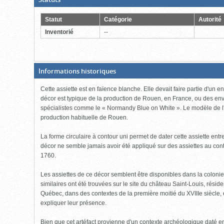
ouverte,
cliquer
pour
Statut
Catégorie
Autorité
fermer)
Inventorié
--
(Boite
Informations historiques
fermée,
cliquer
Cette assiette est en faïence blanche. Elle devait faire partie d'un 
pour
ouvrir)
décor est typique de la production de Rouen, en France, ou des envi
spécialistes comme le « Normandy Blue on White ». Le modèle de l'a
production habituelle de Rouen.
La forme circulaire à contour uni permet de dater cette assiette entr
décor ne semble jamais avoir été appliqué sur des assiettes au con
1760.
Les assiettes de ce décor semblent être disponibles dans la colonie
similaires ont été trouvées sur le site du château Saint-Louis, rési
Québec, dans des contextes de la première moitié du XVIIIe siècle, 
expliquer leur présence.
Bien que cet artéfact provienne d'un contexte archéologique daté ent