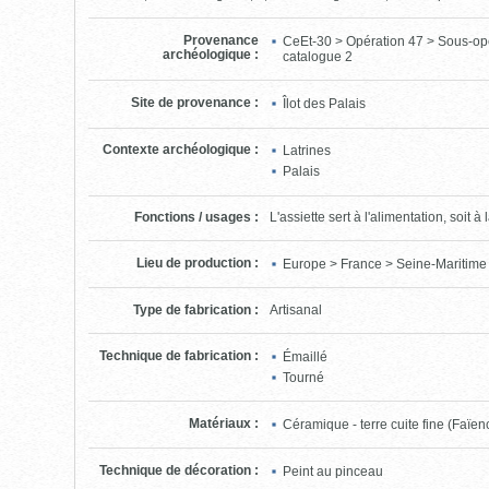
Provenance
CeEt-30 > Opération 47 > Sous-op
archéologique
:
catalogue 2
Site de provenance
:
Îlot des Palais
Contexte archéologique
:
Latrines
Palais
Fonctions / usages
:
L'assiette sert à l'alimentation, soit
Lieu de production
:
Europe > France > Seine-Maritime
Type de fabrication
:
Artisanal
Technique de fabrication
:
Émaillé
Tourné
Matériaux
:
Céramique - terre cuite fine (Faïe
Technique de décoration
:
Peint au pinceau