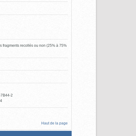
urs fragments recollés ou non (25% à 75%
47B44-2
54
Haut de la page