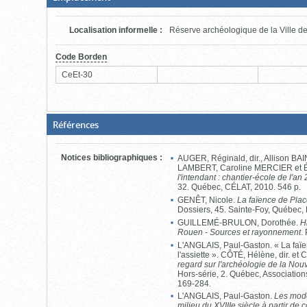
fermée,
cliquer
pour
Localisation informelle
:
Réserve archéologique de la Ville 
ouvrir)
Code Borden
CeEt-30
(Boite
Références
fermée,
cliquer
pour
Notices bibliographiques
:
AUGER, Réginald, dir., Allison BA
ouvrir)
LAMBERT, Caroline MERCIER et
l'intendant : chantier-école de l'an
32. Québec, CÉLAT, 2010. 546 p.
GENÊT, Nicole.
La faïence de Pla
Dossiers, 45. Sainte-Foy, Québec,
GUILLEMÉ-BRULON, Dorothée.
H
Rouen - Sources et rayonnement
.
L'ANGLAIS, Paul-Gaston. « La faïe
l'assiette ». CÔTÉ, Hélène, dir. et 
regard sur l'archéologie de la Nou
Hors-série, 2. Québec, Associatio
169-284.
L'ANGLAIS, Paul-Gaston.
Les mode
milieu du XVIIIe siècle à partir de