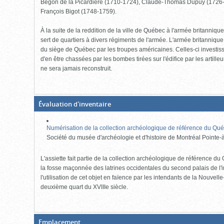
Bégon de la Picardière (1710-1724), Claude-Thomas Dupuy (1726-1
François Bigot (1748-1759).
À la suite de la reddition de la ville de Québec à l'armée britanniq
sert de quartiers à divers régiments de l'armée. L'armée britannique
du siège de Québec par les troupes américaines. Celles-ci investis
d'en être chassées par les bombes tirées sur l'édifice par les artilleu
ne sera jamais reconstruit.
(Boite
Évaluation d'inventaire
fermée,
cliquer
pour
Numérisation de la collection archéologique de référence du Qué
ouvrir)
Société du musée d'archéologie et d'histoire de Montréal Pointe-à
L'assiette fait partie de la collection archéologique de référence d
la fosse maçonnée des latrines occidentales du second palais de l'
l'utilisation de cet objet en faïence par les intendants de la Nouvel
deuxième quart du XVIIIe siècle.
(Boite
Emplacement