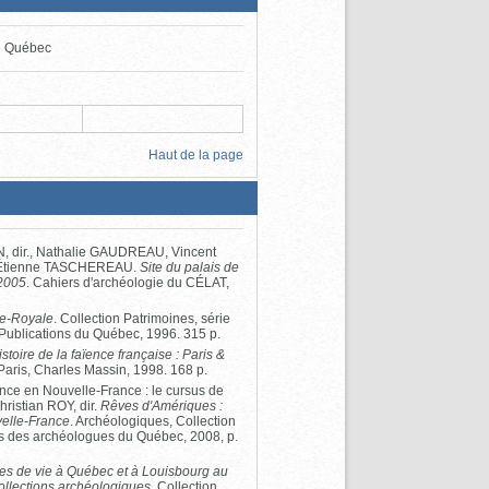
de Québec
Haut de la page
IN, dir., Nathalie GAUDREAU, Vincent
 Étienne TASCHEREAU.
Site du palais de
 2005
. Cahiers d'archéologie du CÉLAT,
ce-Royale
. Collection Patrimoines, série
 Publications du Québec, 1996. 315 p.
istoire de la faïence française : Paris &
 Paris, Charles Massin, 1998. 168 p.
nce en Nouvelle-France : le cursus de
Christian ROY, dir.
Rêves d'Amériques :
velle-France
. Archéologiques, Collection
ns des archéologues du Québec, 2008, p.
s de vie à Québec et à Louisbourg au
 collections archéologiques
. Collection