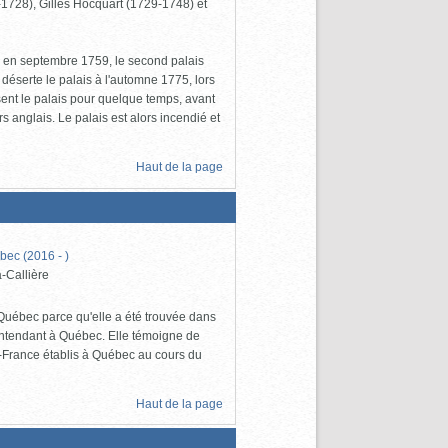
728), Gilles Hocquart (1729-1748) et
ue en septembre 1759, le second palais
 déserte le palais à l'automne 1775, lors
sent le palais pour quelque temps, avant
rs anglais. Le palais est alors incendié et
Haut de la page
bec (2016 - )
-Callière
u Québec parce qu'elle a été trouvée dans
intendant à Québec. Elle témoigne de
le-France établis à Québec au cours du
Haut de la page