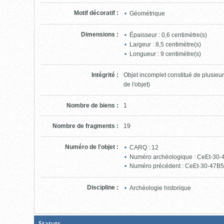
Motif décoratif
:
Géométrique
Dimensions
:
Épaisseur : 0,6 centimètre(s)
Largeur : 8,5 centimètre(s)
Longueur : 9 centimètre(s)
Intégrité
:
Objet incomplet constitué de plusie
de l'objet)
Nombre de biens
:
1
Nombre de fragments
:
19
Numéro de l'objet
:
CARQ : 12
Numéro archéologique : CeEt-30-
Numéro précédent : CeEt-30-47B
Discipline
:
Archéologie historique
(Boite
Statuts