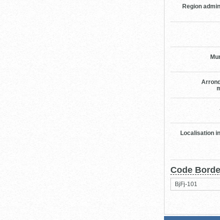
Region admin
Mun
Arron
m
Localisation i
Code Bord
BjFj-101