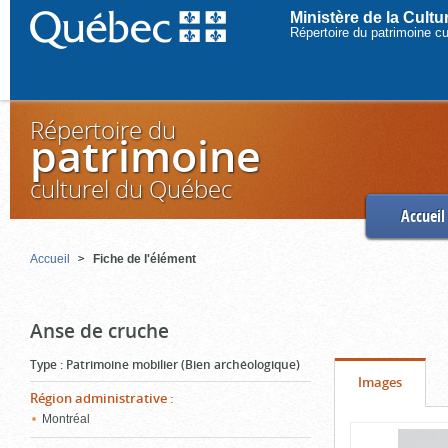
Ministère de la Cult
Répertoire du patrimoine c
Répertoire du
patrimoine
culturel du Québec
Accueil
Accueil
Fiche de l'élément
Anse de cruche
Type
:
Patrimoine mobilier (Bien archéologique)
Onglet
(cliquer
Images
Région administrative
:
pour
Montréal
Contenu
voir