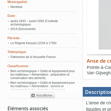
de
Municipalité
:
le
l'onglet
Montréal
«
conten
Images
Date
:
»
après 1643 – avant 1665 (Contexte
archéologique)
2014 (Découverte)
Période
:
Le Régime français (1534 à 1760)
Thématique
:
Patrimoine de la Nouvelle-France
Anse de c
Classification
:
Pointe-à-Cal
Bien archéologique > Outils et équipement pour
Van Gijseg
les matériaux > Alimentation : préparation et
conservation des aliments
Fin
Bien archéologique > Outils et équipement pour
du
les matériaux > Alimentation : service et
bloc
consommation des aliments > Service et
d'onglets
Descriptio
consommation des boissons
Tout afficher
L'anse de cr
Éléments associés
liquides et p