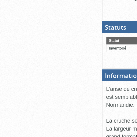
Statuts
(Boit
ouver
cliqu
pour
Statut
ferme
Inventorié
Informatio
L'anse de cr
est semblabl
Normandie.
La cruche se
La largeur m
grand format