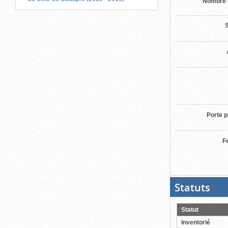
Nombre 
S
Porte p
F
Statuts
(Boit
ouver
cliqu
pour
Statut
ferme
Inventorié