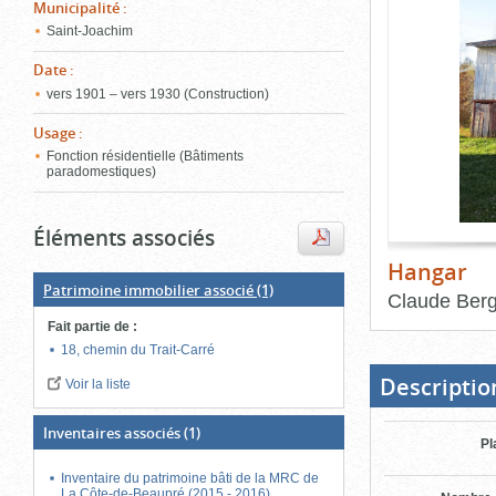
de
Municipalité
:
le
l'onglet
Saint-Joachim
«
conten
Images
Date
:
»
vers 1901 – vers 1930 (Construction)
Usage
:
Fonction résidentielle (Bâtiments
paradomestiques)
Éléments associés
Hangar
Patrimoine immobilier associé
(1)
Claude Ber
Fait partie de
:
Fin
du
18, chemin du Trait-Carré
bloc
d'onglets
Descriptio
Voir la liste
Inventaires associés
(1)
Pl
Inventaire du patrimoine bâti de la MRC de
La Côte-de-Beaupré (2015 - 2016)