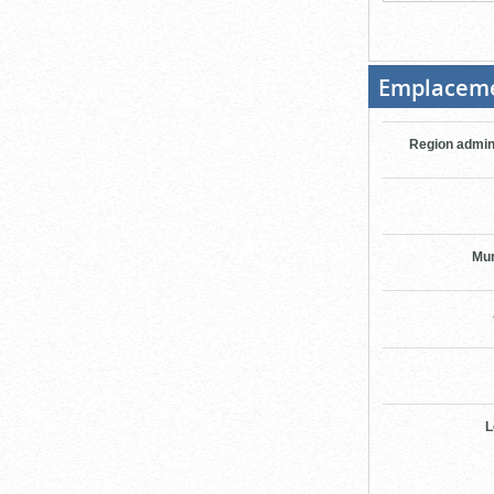
Emplacem
Region admin
Mun
L