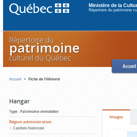
Ministère de la Cult
Répertoire du patrimoine c
Répertoire du
patrimoine
culturel du Québec
Accueil
Accueil
Fiche de l'élément
Hangar
Type
:
Patrimoine immobilier
Onglet
(cliquer
Images
Région administrative
:
pour
Capitale-Nationale
Contenu
voir