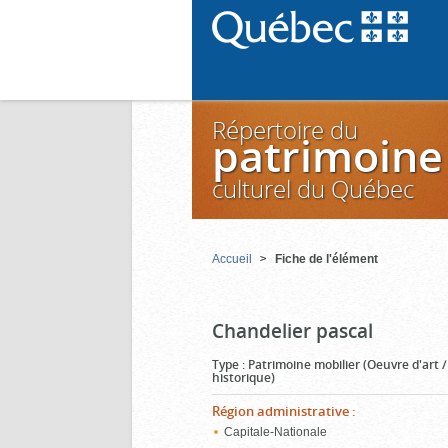
Répertoire du
patrimoine
culturel du Québec
Accueil
Fiche de l'élément
Chandelier pascal
Type
:
Patrimoine mobilier (Oeuvre d'art 
historique)
Région administrative
:
Capitale-Nationale