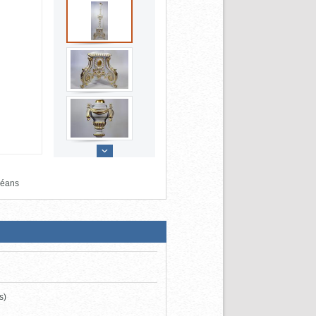
léans
s)