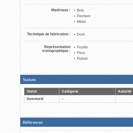
Matériaux
:
Bois
Peinture
Métal
Technique de fabrication
:
Doré
Représentation
Feuille
iconographique
:
Fleur
Ruban
(Boite
Statuts
ouverte,
cliquer
pour
Statut
Catégorie
Autorité
fermer)
Inventorié
--
(Boite
Références
fermée,
cliquer