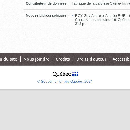
pour
Contributeur de données
:
Fabrique de la paroisse Sainte-Trini
ouvrir)
Notices bibliographiques
:
ROY, Guy-André et Andrée RUEL.
Cahiers du patrimoine, 16. Québec, 
313 p.
n du site
Nous joindre
Crédits
Droits d'auteur
Accessibi
© Gouvernement du Québec, 2024