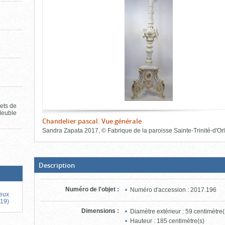
de
le
l'onglet
«
contenu)
Images
»
jets de
Meuble
Chandelier pascal. Vue générale
Sandra Zapata
2017
,
©
Fabrique de la paroisse Sainte-Trinité-d'Or
Fin
du
bloc
d'onglets
(Boite
Description
ouverte,
cliquer
pour
Numéro de l'objet
:
Numéro d'accession : 2017.196
fermer)
ieux
019)
Dimensions
:
Diamètre extérieur : 59 centimètre(
Hauteur : 185 centimètre(s)