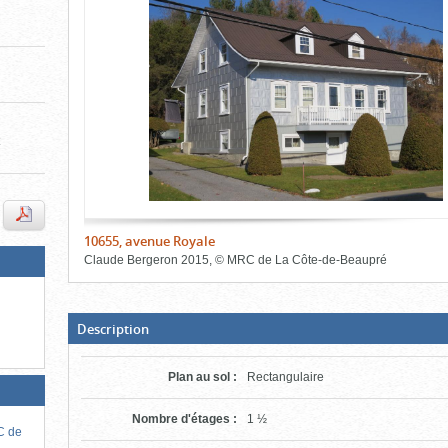
de
le
le
l'onglet
«
contenu)
contenu)
Images
»
t
10655, avenue Royale
Claude Bergeron
2015
,
©
MRC de La Côte-de-Beaupré
Fin
du
bloc
d'onglets
(Boite
Description
ouverte,
cliquer
pour
Plan au sol
:
Rectangulaire
fermer)
Nombre d'étages
:
1 ½
RC de