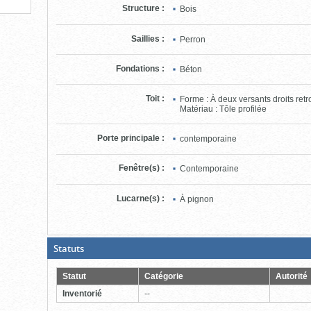
Structure
:
Bois
Saillies
:
Perron
Fondations
:
Béton
Toit
:
Forme : À deux versants droits ret
Matériau : Tôle profilée
Porte principale
:
contemporaine
Fenêtre(s)
:
Contemporaine
Lucarne(s)
:
À pignon
(Boite
Statuts
ouverte,
cliquer
pour
Statut
Catégorie
Autorité
fermer)
Inventorié
--