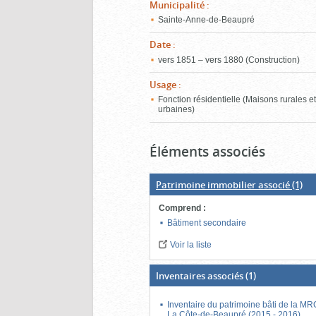
Municipalité
:
Sainte-Anne-de-Beaupré
Date
:
vers 1851 – vers 1880 (Construction)
Usage
:
Fonction résidentielle (Maisons rurales e
urbaines)
Éléments associés
Patrimoine immobilier associé
(1)
Comprend
:
Bâtiment secondaire
Voir la liste
Inventaires associés
(1)
Inventaire du patrimoine bâti de la M
La Côte-de-Beaupré (2015 - 2016)