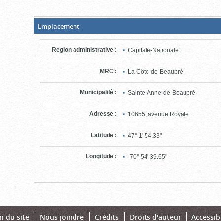
(Boite
Emplacement
fermée,
cliquer
pour
Region administrative
:
Capitale-Nationale
ouvrir)
MRC
:
La Côte-de-Beaupré
Municipalité
:
Sainte-Anne-de-Beaupré
Adresse
:
10655, avenue Royale
Latitude
:
47° 1' 54.33"
Longitude
:
-70° 54' 39.65"
n du site
Nous joindre
Crédits
Droits d'auteur
Accessibi